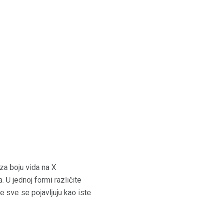
 za boju vida na X
 U jednoj formi različite
je sve se pojavljuju kao iste