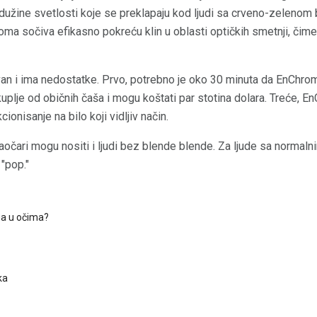
e dužine svetlosti koje se preklapaju kod ljudi sa crveno-zelenom 
roma sočiva efikasno pokreću klin u oblasti optičkih smetnji, či
van i ima nedostatke. Prvo, potrebno je oko 30 minuta da EnChrom
plje od običnih čaša i mogu koštati par stotina dolara. Treće, E
onisanje na bilo koji vidljiv način.
očari mogu nositi i ljudi bez blende blende. Za ljude sa normaln
 "pop."
ga u očima?
ka