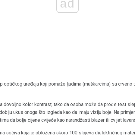
ad
ip optičkog uređaja koji pomaže ljudima (muškarcima) sa crveno
 dovoljno kolor kontrast, tako da osoba može da prođe test slep
dobiju ukus onoga što izgleda kao da imaju viziju boje. Na primj
ma da bolje cijene cvijeće kao narandžasti blazer ili cvijet lavan
na sočiva koja je obložena skoro 100 slojeva dielektričnog materi