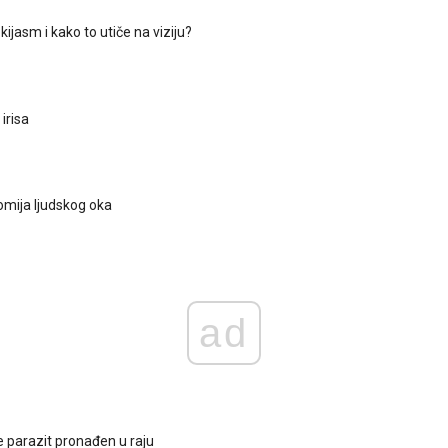
 kijasm i kako to utiče na viziju?
 irisa
omija ljudskog oka
ad
 parazit pronađen u raju