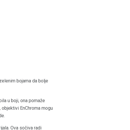
-zelenim bojama da bolje
ila u boji, ona pomaže
er, objektivi EnChroma mogu
de.
jala. Ova sočiva radi