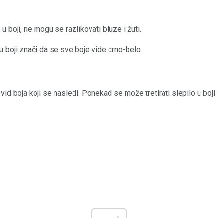
a u boji, ne mogu se razlikovati bluze i žuti.
 u boji znači da se sve boje vide crno-belo.
vid boja koji se nasledi. Ponekad se može tretirati slepilo u boji