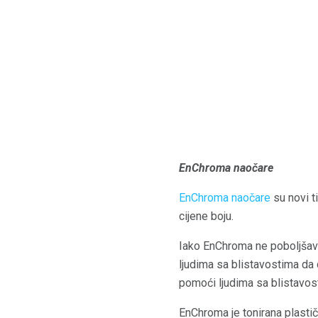
EnChroma naočare
EnChroma naočare
su novi t
cijene boju.
Iako EnChroma ne poboljšava
ljudima sa blistavostima da 
pomoći ljudima sa blistavosti
EnChroma je tonirana plastič