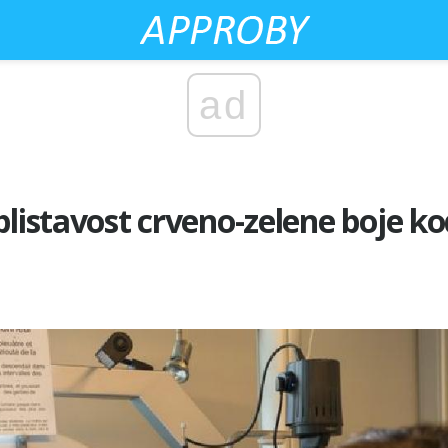
ad
blistavost crveno-zelene boje ko