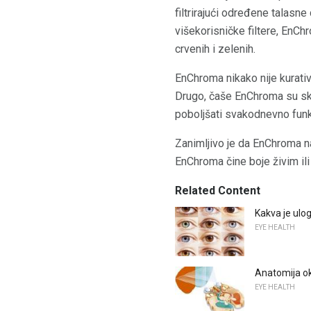
filtrirajući određene talasn
višekorisničke filtere, EnCh
crvenih i zelenih.
EnChroma nikako nije kurati
Drugo, čaše EnChroma su sku
poboljšati svakodnevno funkci
Zanimljivo je da EnChroma na
EnChroma čine boje živim ili
Related Content
Kakva je ulo
EYE HEALTH
Anatomija o
EYE HEALTH