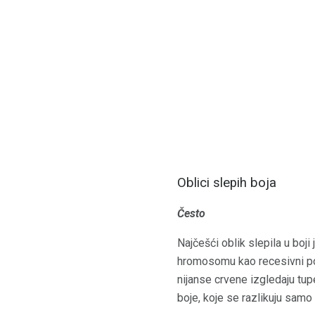
Oblici slepih boja
Često
Najčešći oblik slepila u boj
hromosomu kao recesivni pore
nijanse crvene izgledaju tupe
boje, koje se razlikuju samo