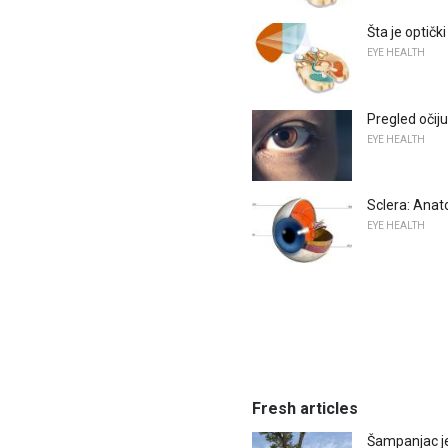
Šta je optički
EYE HEALTH
Pregled očiju
EYE HEALTH
Sclera: Anat
EYE HEALTH
Fresh articles
Šampanjac je