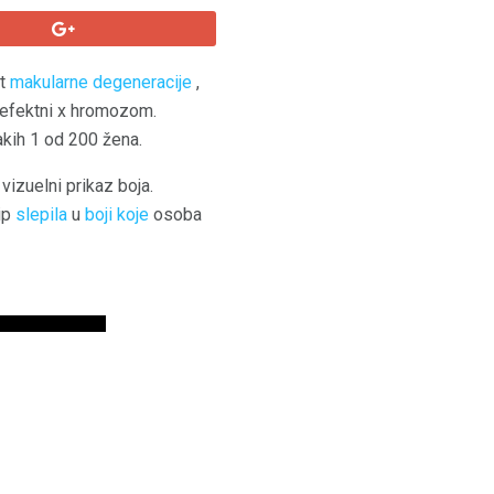
ut
makularne degeneracije
,
 defektni x hromozom.
akih 1 od 200 žena.
 vizuelni prikaz boja.
Tip
slepila
u
boji koje
osoba