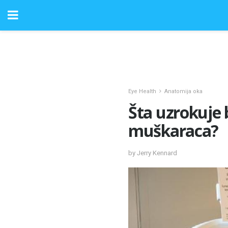
Eye Health
Anatomija oka
Šta uzrokuje 
muškaraca?
by Jerry Kennard