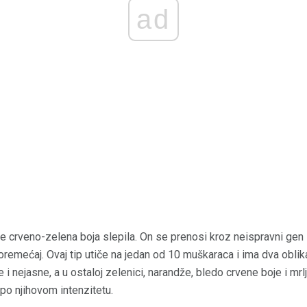
ad
i je crveno-zelena boja slepila. On se prenosi kroz neispravni gen
mećaj. Ovaj tip utiče na jedan od 10 muškaraca i ima dva oblika.
 i nejasne, a u ostaloj zelenici, narandže, bledo crvene boje i mrl
 po njihovom intenzitetu.