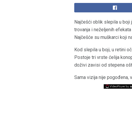
Najčešći oblik slepila u boji
trovanja i neželjenih efekat
Najčešće su muškarci koji na
Kod slepila u boji, u retini o
Postoje tri vrste ćelija konop
doživi zavisi od stepena ošt
Sama vizija nije pogođena,