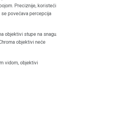
bojom. Preciznije, koristeći
me se povećava percepcija
a objektivi stupe na snagu.
nChroma objektivi neće
im vidom, objektivi