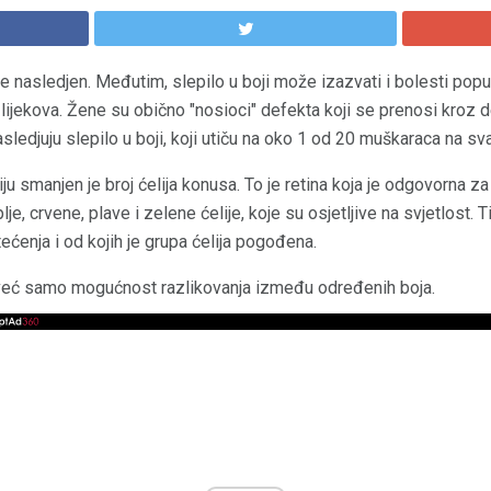
 je nasledjen. Međutim, slepilo u boji može izazvati i bolesti pop
a lijekova. Žene su obično "nosioci" defekta koji se prenosi kroz
sledjuju slepilo u boji, koji utiču na oko 1 od 20 muškaraca na sv
čiju smanjen je broj ćelija konusa. To je retina koja je odgovorna za
lje, crvene, plave i zelene ćelije, koje su osjetljive na svjetlost. 
ećenja i od kojih je grupa ćelija pogođena.
 već samo mogućnost razlikovanja između određenih boja.