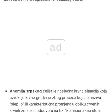
ad
Anemija srpskog ćelija
je nasledna krvna situacija koja
uzrokuje krvne grudvine zbog procesa koji se naziva
"slepilo" ili karakteristična promjena u obliku crvenih
krvnih zrnaca u odgovoru na fizičke napore kao što je