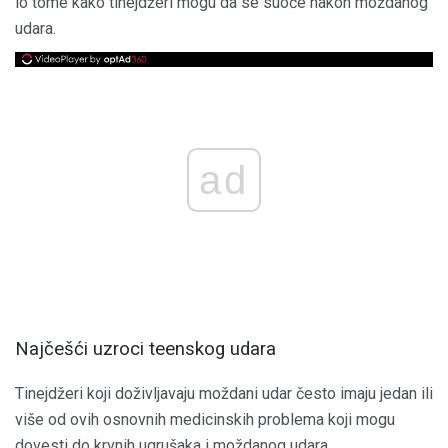
io tome kako tinejdžeri mogu da se suoče nakon moždanog
udara.
ad
Najčešći uzroci teenskog udara
Tinejdžeri koji doživljavaju moždani udar često imaju jedan ili
više od ovih osnovnih medicinskih problema koji mogu
dovesti do krvnih ugrušaka i moždanog udara.