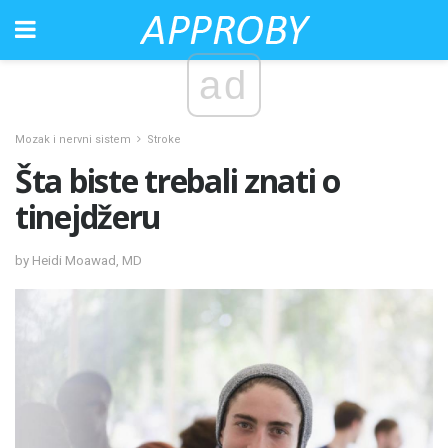
ad
Mozak i nervni sistem
Stroke
Šta biste trebali znati o
tinejdžeru
by Heidi Moawad, MD