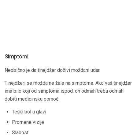
Simptomi
Neobično je da tinejdžer doživi moždani udar.
Tinejdžeri se možda ne žale na simptome. Ako vaš tinejdžer
ima bilo koji od simptoma ispod, on odmah treba odmah
dobiti medicinsku pomoć.
Teški bol u glavi
Promene vizije
Slabost