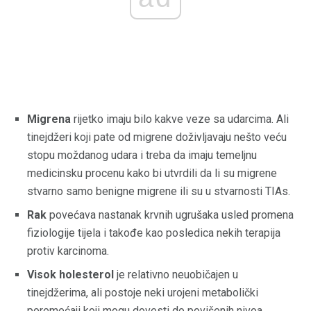
Migrena
rijetko imaju bilo kakve veze sa udarcima. Ali
tinejdžeri koji pate od migrene doživljavaju nešto veću
stopu moždanog udara i treba da imaju temeljnu
medicinsku procenu kako bi utvrdili da li su migrene
stvarno samo benigne migrene ili su u stvarnosti TIAs.
Rak
povećava nastanak krvnih ugrušaka usled promena
fiziologije tijela i takođe kao posledica nekih terapija
protiv karcinoma.
Visok holesterol
je relativno neuobičajen u
tinejdžerima, ali postoje neki urojeni metabolički
poremećaji koji mogu dovesti do povišenih nivoa