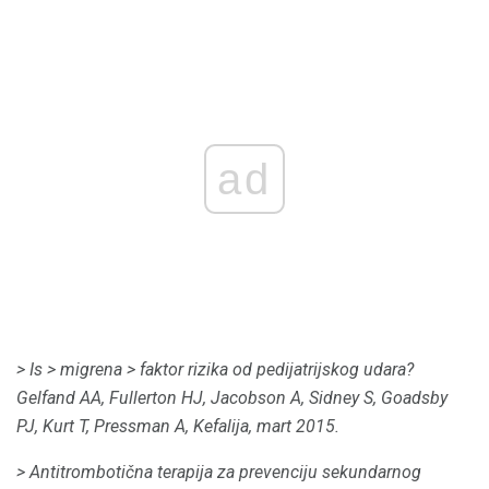
ad
> Is
> migrena
> faktor rizika od pedijatrijskog udara?
Gelfand AA, Fullerton HJ, Jacobson A, Sidney S, Goadsby
PJ, Kurt T, Pressman A, Kefalija, mart 2015.
> Antitrombotična terapija za prevenciju sekundarnog