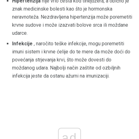
Hipertenzija
nije vrlo česta kod tinejdžera, a obično je
znak medicinske bolesti kao što je hormonska
neravnoteža. Nezdravljena hipertenzija može poremetiti
krvne sudove i može izazvati bolove srca ili moždane
udarce.
Infekcije
, naročito teške infekcije, mogu poremetiti
imuni sistem i krvne ćelije do te mere da može doći do
povećanja strjevanja krvi, što može dovesti do
moždanog udara. Najbolji način zaštite od ozbiljnih
infekcija jeste da ostanu ažurni na imunizaciji.
ad