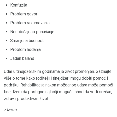
Konfuzija
Problem govori
Problem razumevanja
Neuobičajeno ponašanje
Smanjena budnost
Problem hodanja
Jadan balans
Udar u tinejdžerskim godinama je život promenjen. Saznajte
više o tome kako roditelji i tinejdžeri mogu dobiti pomoć i
podršku. Rehabilitacija nakon moždanog udara može pomoći
tinejdžeru da postigne najbolji mogući ishod da vodi srećan,
zdrav i produktivan život.
> Izvori