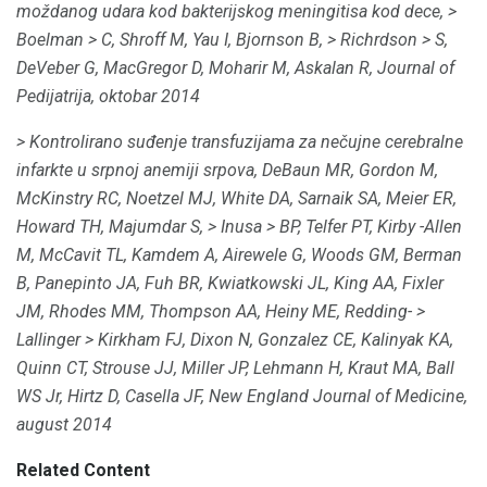
moždanog udara kod bakterijskog meningitisa kod dece,
>
Boelman
> C, Shroff M, Yau I, Bjornson B,
> Richrdson
> S,
DeVeber G, MacGregor D, Moharir M, Askalan R, Journal of
Pedijatrija, oktobar 2014
> Kontrolirano suđenje transfuzijama za nečujne cerebralne
infarkte u srpnoj anemiji srpova, DeBaun MR, Gordon M,
McKinstry RC, Noetzel MJ, White DA, Sarnaik SA, Meier ER,
Howard TH, Majumdar S,
> Inusa
> BP, Telfer PT, Kirby -Allen
M, McCavit TL, Kamdem A, Airewele G, Woods GM, Berman
B, Panepinto JA, Fuh BR, Kwiatkowski JL, King AA, Fixler
JM, Rhodes MM, Thompson AA, Heiny ME, Redding-
>
Lallinger
> Kirkham FJ, Dixon N, Gonzalez CE, Kalinyak KA,
Quinn CT, Strouse JJ, Miller JP, Lehmann H, Kraut MA, Ball
WS Jr, Hirtz D, Casella JF, New England Journal of Medicine,
august 2014
Related Content