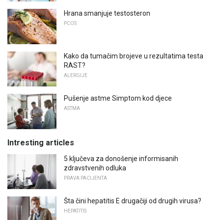
Hrana smanjuje testosteron
PCOS
Kako da tumačim brojeve u rezultatima testa
RAST?
ALERGIJE
Pušenje astme Simptom kod djece
ASTMA
Intresting articles
5 ključeva za donošenje informisanih
zdravstvenih odluka
PRAVA PACIJENTA
Šta čini hepatitis E drugačiji od drugih virusa?
HEPATITIS