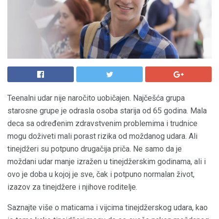
Teenalni udar nije naročito uobičajen. Najčešća grupa
starosne grupe je odrasla osoba starija od 65 godina. Mala
deca sa određenim zdravstvenim problemima i trudnice
mogu doživeti mali porast rizika od moždanog udara. Ali
tinejdžeri su potpuno drugačija priča. Ne samo da je
moždani udar manje izražen u tinejdžerskim godinama, ali i
ovo je doba u kojoj je sve, čak i potpuno normalan život,
izazov za tinejdžere i njihove roditelje.
Saznajte više o maticama i vijcima tinejdžerskog udara, kao