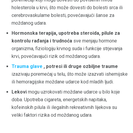
holesterola u krvi, što može dovesti do bolesti srca ili
cerebrovaskularne bolesti, povećavajući šanse za
moždanog udara.
Hormonska terapija, upotreba steroida, pilule za
kontrolu rađanja i trudnoća
sve menjaju hormone
organizma, fiziologiju krvnog suda i funkcije strjevanja
krvi, povećavajući rizik od moždanog udara.
Trauma glave
, potresi ili druge ozbiljne traume
izazivaju poremećaj u telu, što može izazvati ishemijske
ili hemoragijske moždane udarce kod mladih ljudi.
Lekovi
mogu uzrokovati moždane udarce u bilo koje
doba. Upotreba cigareta, energetskih napitaka,
kofeinskih pilula ili ilegalnih rekreativnih lijekova su
veliki faktori rizika od moždanog udara.