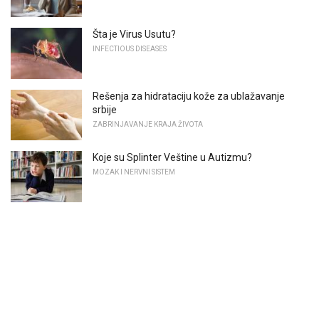
Šta je Virus Usutu?
INFECTIOUS DISEASES
Rešenja za hidrataciju kože za ublažavanje
srbije
ZABRINJAVANJE KRAJA ŽIVOTA
Koje su Splinter Veštine u Autizmu?
MOZAK I NERVNI SISTEM