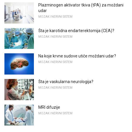
Plazminogen aktivator tkiva (tPA) za moždani
udar
MOZAK I NERVNI SISTEM
Šta je karotidna endarterektomija (CEA)?
MOZAK I NERVNI SISTEM
Na koje krvne sudove utiče moždani udar?
MOZAK I NERVNI SISTEM
Šta je vaskularna neurologija?
MOZAK I NERVNI SISTEM
MRI difuzije
MOZAK I NERVNI SISTEM