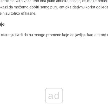
 radikala. Ako vaše telo ima puno antioksidanata, on može smanji
okazi da možemo dobiti samo punu antioksidativnu korist od jeden
 nisu toliko efikasne.
nje
 starenju tvrdi da su mnoge promene koje se javljaju kao starost
ad