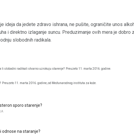
je ideja da jedete zdravo ishrana, ne pušite, ograničite unos alkoh
a i direktno izlaganje suncu. Preduzimanje ovih mera je dobro za
odnju slobodnih radikala.
 li slobodni radikali stvarno uzrokuju starenje?
Preuzeto 11. marta 2016. godine.
?
Preuzeto 11. marta 2016. godine, od Međunarodnog instituta za kože.
osteron sporo starenje?
JA
i odnose na staranje?