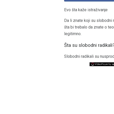
Evo šta kaže istraživanje
Da li znate koji su slobodni r
šta bi trebalo da znate o teo
legitimno.
Šta su slobodni radikali
Slobodni radikali su nusprod