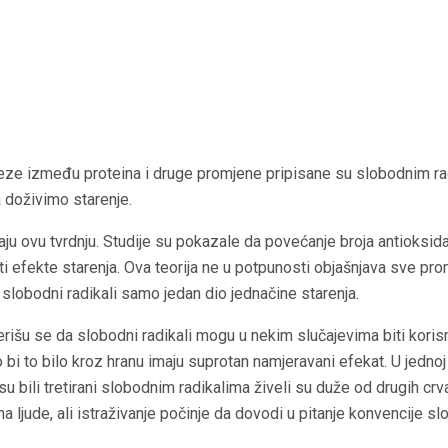
eze između proteina i druge promjene pripisane su slobodnim r
a doživimo starenje.
ju ovu tvrdnju. Studije su pokazale da povećanje broja antioksida
ti efekte starenja. Ova teorija ne u potpunosti objašnjava sve pro
u slobodni radikali samo jedan dio jednačine starenja.
erišu se da slobodni radikali mogu u nekim slučajevima biti korisn
bi to bilo kroz hranu imaju suprotan namjeravani efekat. U jednoj s
i su bili tretirani slobodnim radikalima živeli su duže od drugih crva
 ljude, ali istraživanje počinje da dovodi u pitanje konvencije sl