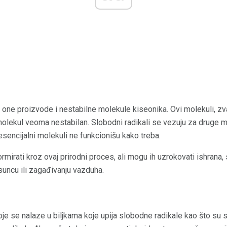
, one proizvode i nestabilne molekule kiseonika. Ovi molekuli, zva
 molekul veoma nestabilan. Slobodni radikali se vezuju za druge 
 esencijalni molekuli ne funkcionišu kako treba.
mirati kroz ovaj prirodni proces, ali mogu ih uzrokovati ishrana, 
 suncu ili zagađivanju vazduha.
e se nalaze u biljkama koje upija slobodne radikale kao što su s