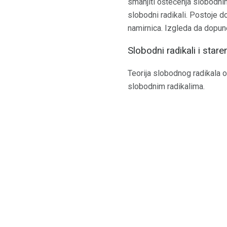
smanjiti oštećenja slobodnih
slobodni radikali. Postoje d
namirnica. Izgleda da dopune
Slobodni radikali i stare
Teorija slobodnog radikala o
slobodnim radikalima.