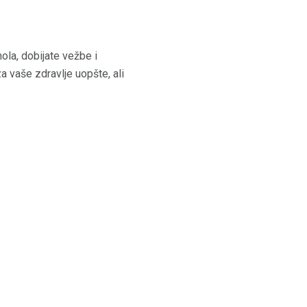
ola, dobijate vežbe i
 vaše zdravlje uopšte, ali