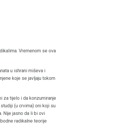
adikalima. Vremenom se ova
nata u ishrani miševa i
mjene koje se javljaju tokom
i za tijelo i da konzumiranje
tudiji (u crvima) oni koji su
. Nije jasno da li bi ovi
obodne radikalne teorije