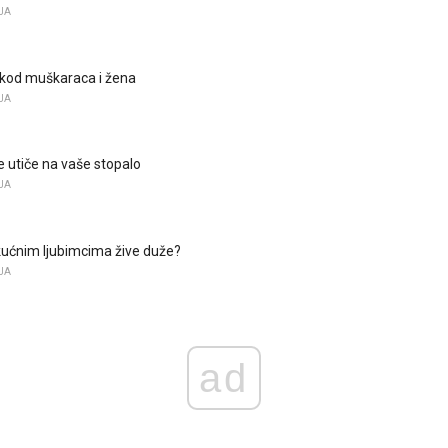
JA
 kod muškaraca i žena
JA
e utiče na vaše stopalo
JA
a kućnim ljubimcima žive duže?
JA
ad