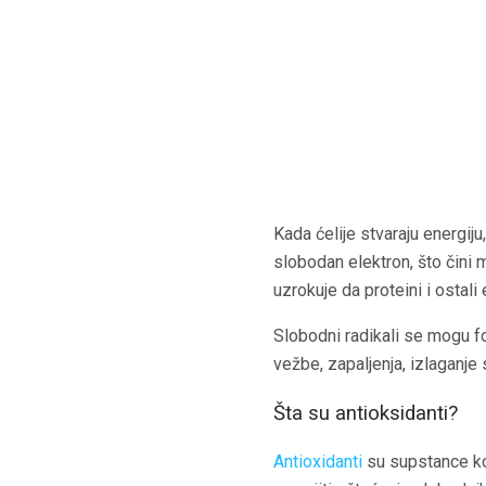
Kada ćelije stvaraju energiju
slobodan elektron, što čini
uzrokuje da proteini i ostali
Slobodni radikali se mogu for
vežbe, zapaljenja, izlaganje
Šta su antioksidanti?
Antioxidanti
su supstance koj