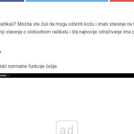
adikali? Možda ste čuli da mogu oštetiti kožu i imati starenje na tel
riji starenja o slobodnom radikalu i šta najnovije istraživanje ima 
?
ukt normalne funkcije ćelije.
ad