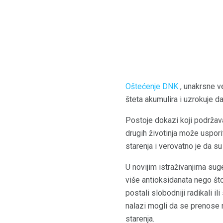
Oštećenje DNK
, unakrsne v
šteta akumulira i uzrokuje d
Postoje dokazi koji podržava
drugih životinja može uspori
starenja i verovatno je da s
U novijim istraživanjima sug
više antioksidanata nego što 
postali slobodniji radikali il
nalazi mogli da se prenose na
starenja.