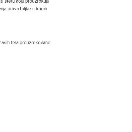
ti štetu koju prouzrokuju
ja prava biljke i drugih
 naših tela prouzrokovane