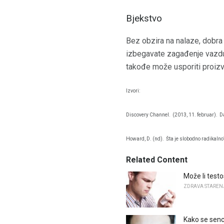
Bjekstvo
Bez obzira na nalaze, dobra 
izbegavate zagađenje vazduh
takođe može usporiti proizv
Izvori:
Discovery Channel.
(2013, 11. februar).
Da
Howard, D. (nd).
Šta je slobodno radikalno
Related Content
Može li test
ZDRAVA STAREN
Kako se senc