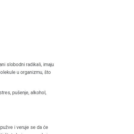
ni slobodni radikali, imaju
molekule u organizmu, što
stres, pušenje, alkohol,
pužve i veruje se da će