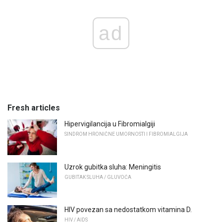
ad
Fresh articles
Hipervigilancija u Fibromialgiji
SINDROM HRONIČNE UMORNOSTI I FIBROMIALGIJA
Uzrok gubitka sluha: Meningitis
GUBITAK SLUHA / GLUVOĆA
HIV povezan sa nedostatkom vitamina D.
HIV / AIDS