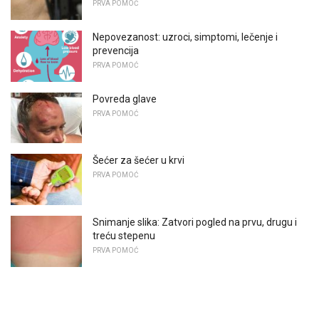
PRVA POMOĆ
Nepovezanost: uzroci, simptomi, lečenje i
prevencija
PRVA POMOĆ
Povreda glave
PRVA POMOĆ
Šećer za šećer u krvi
PRVA POMOĆ
Snimanje slika: Zatvori pogled na prvu, drugu i
treću stepenu
PRVA POMOĆ