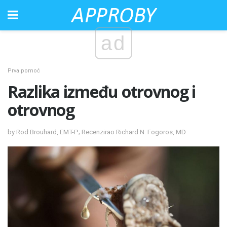
ad
Prva pomoć
Razlika između otrovnog i
otrovnog
by Rod Brouhard, EMT-P; Recenzirao Richard N. Fogoros, MD