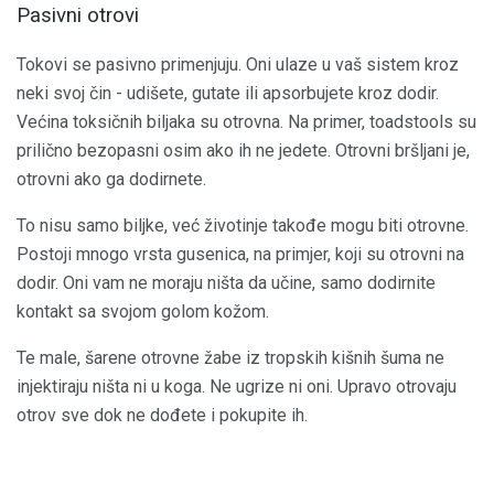
Pasivni otrovi
Tokovi se pasivno primenjuju. Oni ulaze u vaš sistem kroz
neki svoj čin - udišete, gutate ili apsorbujete kroz dodir.
Većina toksičnih biljaka su otrovna. Na primer, toadstools su
prilično bezopasni osim ako ih ne jedete. Otrovni bršljani je,
otrovni ako ga dodirnete.
To nisu samo biljke, već životinje takođe mogu biti otrovne.
Postoji mnogo vrsta gusenica, na primjer, koji su otrovni na
dodir. Oni vam ne moraju ništa da učine, samo dodirnite
kontakt sa svojom golom kožom.
Te male, šarene otrovne žabe iz tropskih kišnih šuma ne
injektiraju ništa ni u koga. Ne ugrize ni oni. Upravo otrovaju
otrov sve dok ne dođete i pokupite ih.