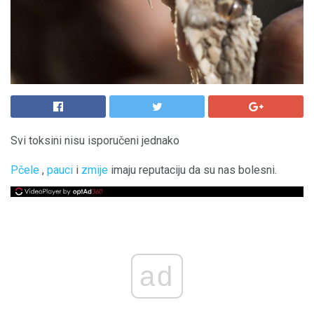
Svi toksini nisu isporučeni jednako
Pčele
,
pauci
i
zmije
imaju reputaciju da su nas bolesni.
ad