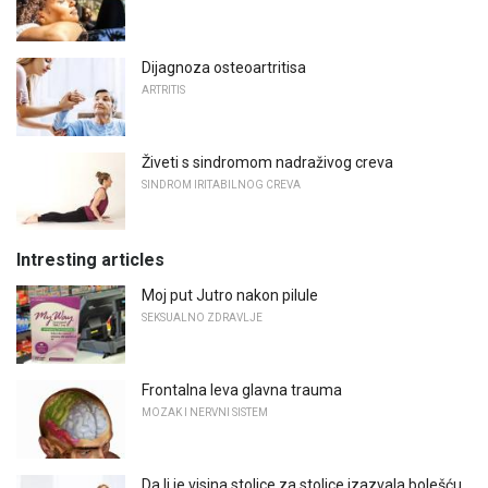
Dijagnoza osteoartritisa
ARTRITIS
Živeti s sindromom nadraživog creva
SINDROM IRITABILNOG CREVA
Intresting articles
Moj put Jutro nakon pilule
SEKSUALNO ZDRAVLJE
Frontalna leva glavna trauma
MOZAK I NERVNI SISTEM
Da li je visina stolice za stolice izazvala bolešću