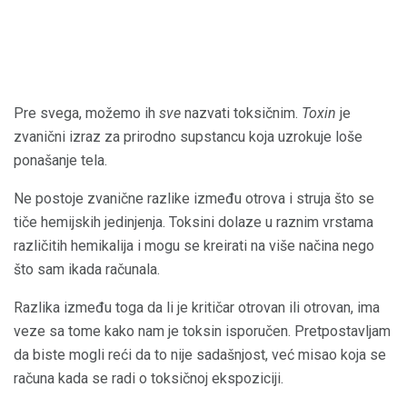
Pre svega, možemo ih
sve
nazvati toksičnim.
Toxin
je
zvanični izraz za prirodno supstancu koja uzrokuje loše
ponašanje tela.
Ne postoje zvanične razlike između otrova i struja što se
tiče hemijskih jedinjenja. Toksini dolaze u raznim vrstama
različitih hemikalija i mogu se kreirati na više načina nego
što sam ikada računala.
Razlika između toga da li je kritičar otrovan ili otrovan, ima
veze sa tome kako nam je toksin isporučen. Pretpostavljam
da biste mogli reći da to nije sadašnjost, već misao koja se
računa kada se radi o toksičnoj ekspoziciji.