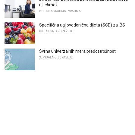
u leđima?
BOLA NA VRATIMA I VRATIMA
Specifična ugljovodonična dijeta (SCD) za IBS
DIGESTIVNO ZDRAVLJE
Svrha univerzalnih mera predostrožnosti
SEKSUALNO ZDRAVLJE