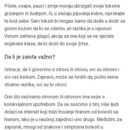
Pčele, osape, pauci i zmije moraju ubrizgati svoje toksine
grižanjem ili žudnjom. Ili, u slučaju pljuvanja kobre, isprskajte
to kod sebe. Sam toksin bi mogao samo da dođe u dodir sa
golom kožom da bi se oštetio, ali razlika je u isporuci.
Venom zahteva glagol, akcija za one koji se ne sjećate
engleske klase, da bi došli do svoje žrtve.
Da li je zaista važno?
Istina je, da li govorimo o otrovu ili otrovu, svi su otrovni i
svi vas bolesni. Zapravo, može se tvrditi da, pošto nema
stvarno razlike, svi su to otrovi.
Ono što nazivamo otrovom ili otrovom ima veze s
kolokvijalnom upotrebom. Da se suočimo s tim, više ljudi
dolazi na internet koji traži trovanje hranom od bolesti sa
hranom, iako je u naučnoj zajednici ono drugo. Međutim, za
zapisnik, mnogi od znakova i simptoma bolesti u