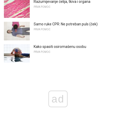
Razumijevanje ćelija, tkiva i organa
PRVA POMOĆ
Samo ruke CPR: Ne potreban puls (ček)
PRVA POMOĆ
Kako spasiti osiromašenu osobu
PRVA POMOĆ
ad