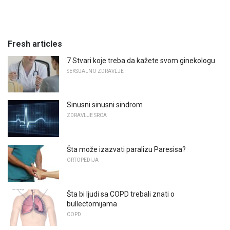
Fresh articles
7 Stvari koje treba da kažete svom ginekologu
SEKSUALNO ZDRAVLJE
Sinusni sinusni sindrom
ZDRAVLJE SRCA
Šta može izazvati paralizu Paresisa?
ORTOPEDIJA
Šta bi ljudi sa COPD trebali znati o
bullectomijama
COPD