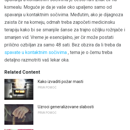
kornealu. Moguće je da je vaše oko upaljeno samo od
spavanja u kontaktnim sočivima. Međutim, ako je dijagnoza
zaista čir na korneju, odmah treba započeti medicinsku
terapiju kako bi se smanjile šanse za trajno ožiljku rožnjače i
smanjen vid. Vreme je esencijalno, jer čir može postati
prilično ozbiljan za samo 48 sati. Bez obzira da li treba da
spavate u kontaktnim sočivima
, tema je o čemu treba
detaljno razmotriti vaš lekar oka.
Related Content
Kako izvaditi požar masti
PRVA POMOĆ
Uzroci generalizovane slabosti
PRVA POMOĆ