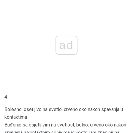
ad
4 -
Bolesno, osetljivo na svetlo, crveno oko nakon spavanja u
kontaktima
Buđenje sa osjetljivim na svetlost, bolno, crveno oko nakon
spavanja u kontaktnim sočivima je često rani znak čir na