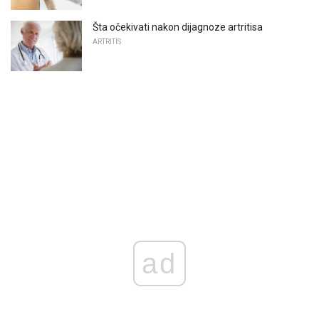
Šta očekivati ​​nakon dijagnoze artritisa
ARTRITIS
ad