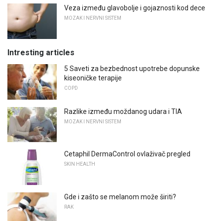
Veza između glavobolje i gojaznosti kod dece
MOZAK I NERVNI SISTEM
Intresting articles
5 Saveti za bezbednost upotrebe dopunske
kiseoničke terapije
COPD
Razlike između moždanog udara i TIA
MOZAK I NERVNI SISTEM
Cetaphil DermaControl ovlaživač pregled
SKIN HEALTH
Gde i zašto se melanom može širiti?
RAK