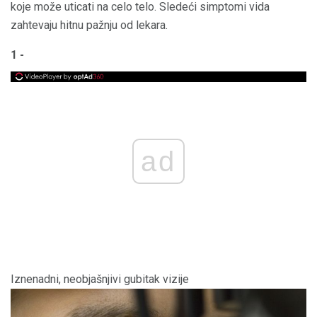
koje može uticati na celo telo. Sledeći simptomi vida
zahtevaju hitnu pažnju od lekara.
1 -
ad
Iznenadni, neobjašnjivi gubitak vizije