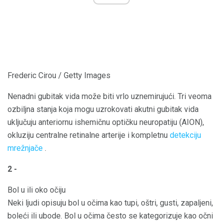
Frederic Cirou / Getty Images
Nenadni gubitak vida može biti vrlo uznemirujući. Tri veoma
ozbiljna stanja koja mogu uzrokovati akutni gubitak vida
uključuju anteriornu ishemičnu optičku neuropatiju (AION),
okluziju centralne retinalne arterije i kompletnu
detekciju
mrežnjače
.
2 -
Bol u ili oko očiju
Neki ljudi opisuju bol u očima kao tupi, oštri, gusti, zapaljeni,
boleći ili ubode. Bol u očima često se kategorizuje kao očni