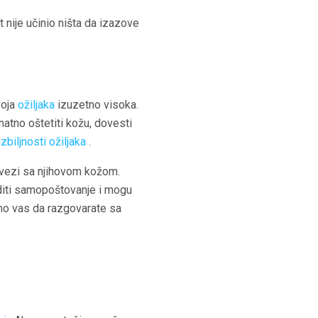
 nije učinio ništa da izazove
voja
ožiljaka
izuzetno visoka.
natno oštetiti kožu, dovesti
zbiljnosti ožiljaka
.
u vezi sa njihovom kožom.
editi samopoštovanje i mogu
imo vas da razgovarate sa