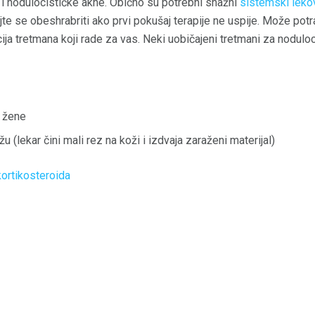
ne i nodulocističke akne. Obično su potrebni snažni
sistemski leko
ojte se obeshrabriti ako prvi pokušaj terapije ne uspije. Može potr
ija tretmana koji rade za vas. Neki uobičajeni tretmani za noduloc
 žene
žu (lekar čini mali rez na koži i izdvaja zaraženi materijal)
 kortikosteroida