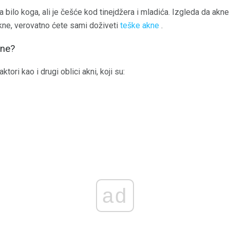
a bilo koga, ali je češće kod tinejdžera i mladića. Izgleda da akn
 akne, verovatno ćete sami doživeti
teške akne
.
kne?
ktori kao i drugi oblici akni, koji su:
ad