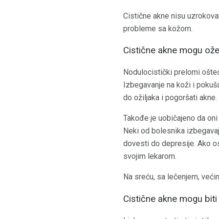
Cistične akne nisu uzrokovan
probleme sa kožom.
Cistične akne mogu ože
Nodulocistički prelomi ošteć
Izbegavanje na koži i pokuša
do ožiljaka i pogoršati akn
Takođe je uobičajeno da oni 
Neki od bolesnika izbegavaj
dovesti do depresije. Ako os
svojim lekarom.
Na sreću, sa lečenjem, veći
Cistične akne mogu biti