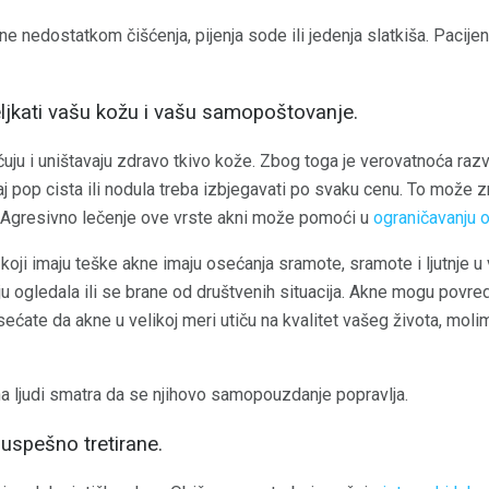
e nedostatkom čišćenja, pijenja sode ili jedenja slatkiša. Pacijent
ljkati vašu kožu i vašu samopoštovanje.
uju i uništavaju zdravo tkivo kože. Zbog toga je verovatnoća raz
j pop cista ili nodula treba izbjegavati po svaku cenu. To može z
e. Agresivno lečenje ove vrste akni može pomoći u
ograničavanju o
koji imaju teške akne imaju osećanja sramote, sramote i ljutnje 
u ogledala ili se brane od društvenih situacija. Akne mogu povr
ećate da akne u velikoj meri utiču na kvalitet vašeg života, mol
na ljudi smatra da se njihovo samopouzdanje popravlja.
 uspešno tretirane.