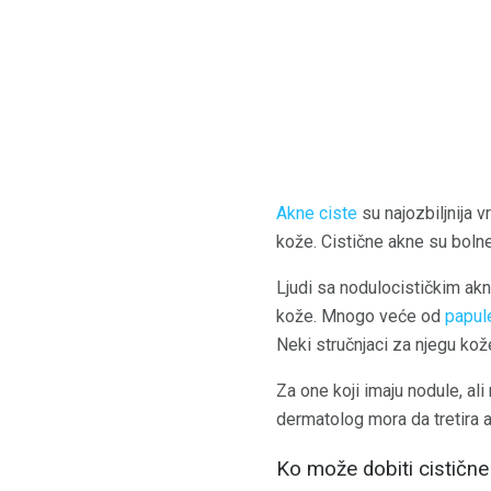
Akne ciste
su najozbiljnija 
kože. Cistične akne su bolne
Ljudi sa nodulocističkim akni
kože. Mnogo veće od
papul
Neki stručnjaci za njegu kož
Za one koji imaju nodule, ali
dermatolog mora da tretira 
Ko može dobiti cistične