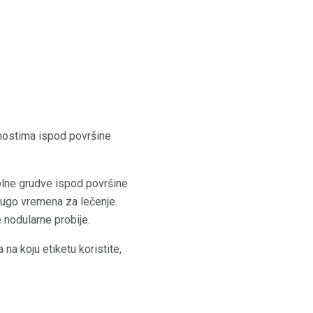
čnostima ispod površine
olne grudve ispod površine
dugo vremena za lečenje.
 nodularne probije.
a na koju etiketu koristite,