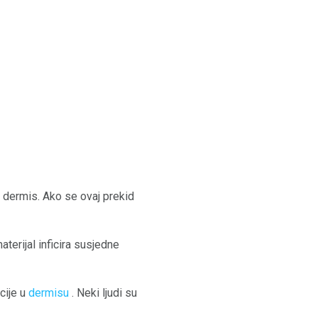
 u dermis. Ako se ovaj prekid
aterijal inficira susjedne
cije u
dermisu
. Neki ljudi su