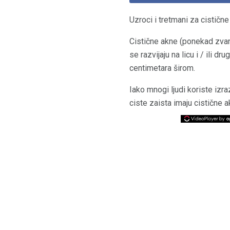
Uzroci i tretmani za cističn
Cistične akne (ponekad zv
se razvijaju na licu i / ili
centimetara širom.
Iako mnogi ljudi koriste izra
ciste zaista imaju cistične a