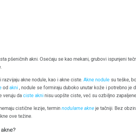
vrsta pšeničnih akni. Osećaju se kao mekani, grubovi ispunjeni te
.
 razvijaju akne nodule, kao i akne ciste.
Akne nodule
su teške, b
e
od
akni
, nodule se formiraju duboko unutar kože i potrebno je 
e veruju da
ciste akni
nisu uopšte ciste, već su ozbiljno zapaljene
 nemaju cistične lezije, termin
nodularne akne
je tačniji. Bez obzir
akne ove težine.
 akne?