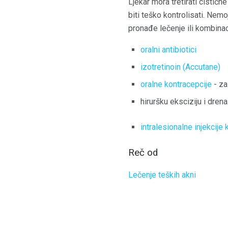
Ljekar mora tretirati cistič
biti teško kontrolisati. Nem
pronađe lečenje ili kombinac
oralni antibiotici
izotretinoin (Accutane)
oralne kontracepcije
- za
hiruršku eksciziju i drena
intralesionalne injekcije
Reč od
Lečenje teških akni