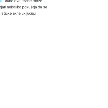
vi
. Akne ove težine može
ajati nekoliko pokušaja da se
ističke akne uključuju: