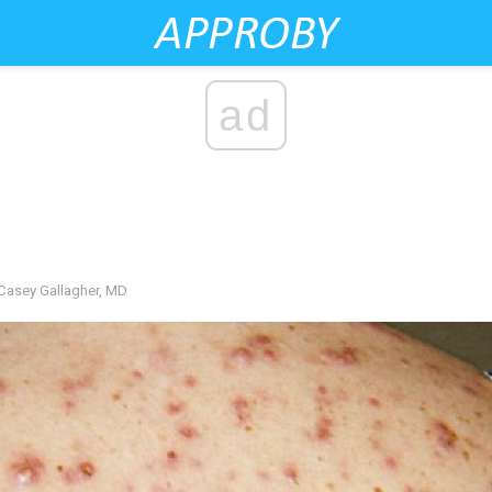
ad
Casey Gallagher, MD