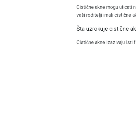
Cistične akne mogu uticati n
vaši roditelji imali cistične
Šta uzrokuje cistične a
Cistične akne izazivaju isti fa