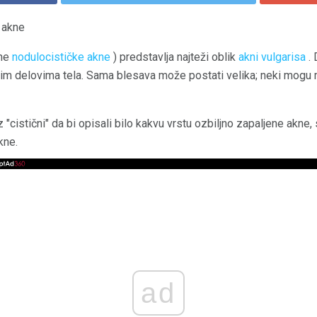
e akne
ane
nodulocističke akne
) predstavlja najteži oblik
akni vulgarisa
. 
 drugim delovima tela. Sama blesava može postati velika; neki mogu 
z "cistični" da bi opisali bilo kakvu vrstu ozbiljno zapaljene akne,
kne.
ad