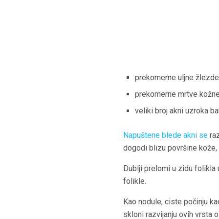
prekomerne uljne žlezde
prekomerne mrtve kožne 
veliki broj akni uzroka ba
Napuštene blede akni se
raz
dogodi blizu površine kože, 
Dublji prelomi u zidu folikla
folikle.
Kao nodule, ciste počinju k
skloni razvijanju ovih vrsta o