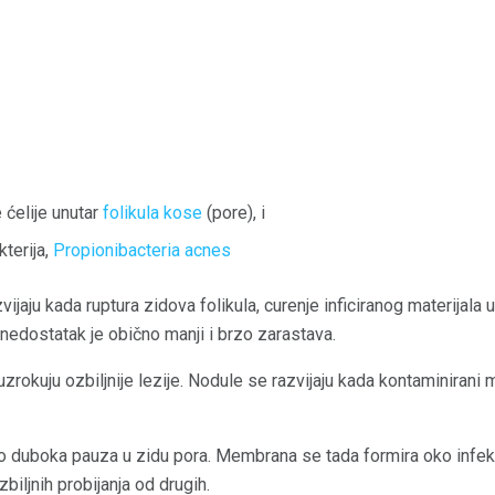
ćelije unutar
folikula kose
(pore), i
kterija,
Propionibacteria acnes
vijaju kada ruptura zidova folikula, curenje inficiranog materijala
nedostatak je obično manji i brzo zarastava.
 uzrokuju ozbiljnije lezije. Nodule se razvijaju kada kontaminirani m
ao duboka pauza u zidu pora. Membrana se tada formira oko infek
zbiljnih probijanja od drugih.