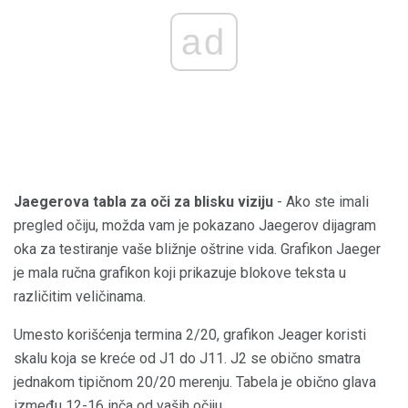
ad
Jaegerova tabla za oči za blisku viziju
- Ako ste imali
pregled očiju, možda vam je pokazano Jaegerov dijagram
oka za testiranje vaše bližnje oštrine vida. Grafikon Jaeger
je mala ručna grafikon koji prikazuje blokove teksta u
različitim veličinama.
Umesto korišćenja termina 2/20, grafikon Jeager koristi
skalu koja se kreće od J1 do J11. J2 se obično smatra
jednakom tipičnom 20/20 merenju. Tabela je obično glava
između 12-16 inča od vaših očiju.