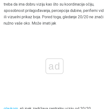
treba da ima dobru viziju kao što su koordinacija očiju,
sposobnost prilagođavanja, percepcija dubine, periferni vid
ili vizuelni prikaz boja. Pored toga, gledanje 20/20 ne znači
nužno vaše oko. Može imati jak
ad
glaukom,
ali ipak zadržava centralnu viziju od 20/20.