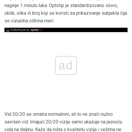
naginje 1 minutu luka. Optotip je standardizovano slovo,
oblik, slika ili broj koji se koristi za prikazivanje subjekta čija
se vizuelna oštrina meri.
ad
Vid 20/20 se smatra normalnim, ali to ne znači nužno
savršen vid. Imajući 20/20 viziju samo ukazuje na jasnoću
vida na daljinu. Kaže da ništa o kvalitetu vizije i veština ne