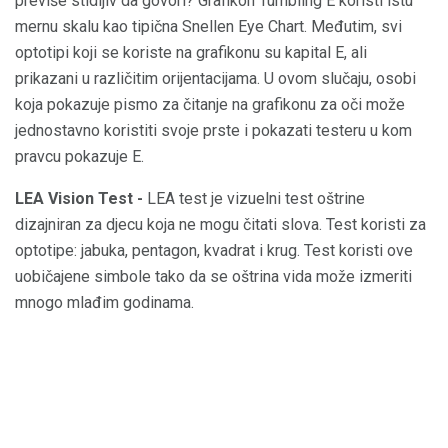
previše stidljiv da govori? Grafikon Tumbling E koristi istu
mernu skalu kao tipična Snellen Eye Chart. Međutim, svi
optotipi koji se koriste na grafikonu su kapital E, ali
prikazani u različitim orijentacijama. U ovom slučaju, osobi
koja pokazuje pismo za čitanje na grafikonu za oči može
jednostavno koristiti svoje prste i pokazati testeru u kom
pravcu pokazuje E.
LEA Vision Test -
LEA test je vizuelni test oštrine
dizajniran za djecu koja ne mogu čitati slova. Test koristi za
optotipe: jabuka, pentagon, kvadrat i krug. Test koristi ove
uobičajene simbole tako da se oštrina vida može izmeriti
mnogo mlađim godinama.