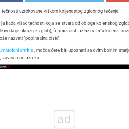
 tečnosti uzrokovane viškom koljenastog zglobnog tečenja.
vlja kada višak tečnosti koja se stvara od obloge kolenskog zglo
kivo koje okružuje zglob), formira cist i izlazi u leđa kolena, po
e nazvati "poplitealna cista".
umatoidni artritis
, možda ćete biti upoznati sa ovim bolnim stan
a, zavisno od uzroka.
ad