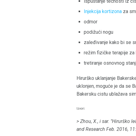
ispuštanje tečnosti iz ci
Injekcija kortizona
za sma
odmor
podižući nogu
zaleđivanje kako bi se s
režim fizičke terapije za
tretiranje osnovnog stan
Hirurško uklanjanje Bakerske 
uklonjen, moguće je da se Ba
Bakersku cistu ublažava sim
Izvori:
> Zhou, X., i sar.
"Hirurško le
and Research Feb. 2016, 11