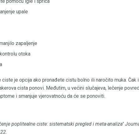
ste pomoću igle i šprica
njenje upale
manjilo zapaljenje
 kontrolu otoka
ja
ciste je opcija ako pronađete cistu bolno ili naročito muka. Čak i 
kerova cista ponovi. Međutim, u većini slučajeva, lečenje povred
ptome i smanjuje vjerovatnoću da će se ponoviti.
čenje poplitealne ciste: sistematski pregled i meta-analiza" Jour
:22.