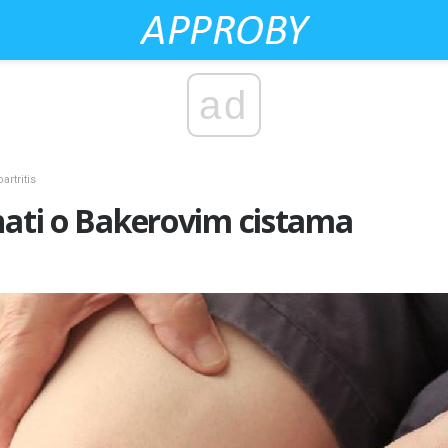
ad
rtritis
nati o Bakerovim cistama