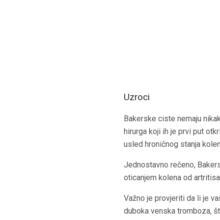
Uzroci
Bakerske ciste nemaju nikak
hirurga koji ih je prvi put 
usled hroničnog stanja kolen
Jednostavno rečeno, Bakerska
oticanjem kolena od artritis
Važno je provjeriti da li je 
duboka venska tromboza, št