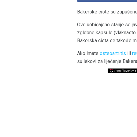
Bakerske ciste su zapušene
Ovo uobičajeno stanje se ja
zglobne kapsule (vlaknasto t
Bakerska cista se takođe mož
Ako imate
osteoartritis
ili
re
su lekovi za liječenje Baker