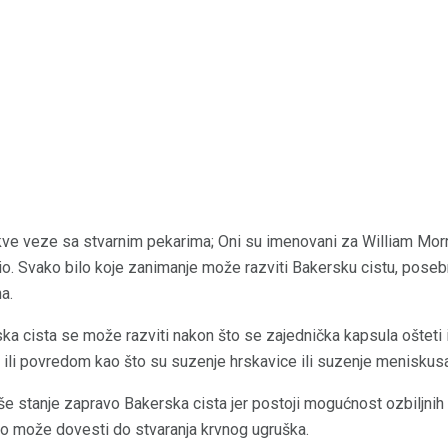
ve veze sa stvarnim pekarima; Oni su imenovani za William Morr
otkrio. Svako bilo koje zanimanje može razviti Bakersku cistu, pose
a.
 cista se može razviti nakon što se zajednička kapsula ošteti il
a ili povredom kao što su suzenje hrskavice ili suzenje meniskus
vaše stanje zapravo Bakerska cista jer postoji mogućnost ozbiljnih
o može dovesti do stvaranja krvnog ugruška.