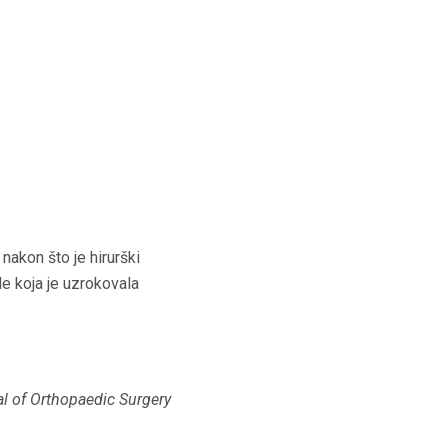
nakon što je hirurški
e koja je uzrokovala
nal of Orthopaedic Surgery