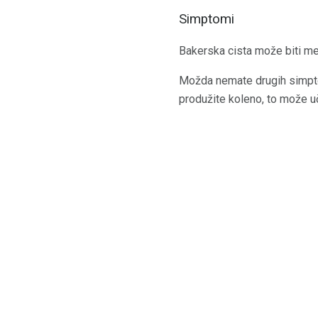
Simptomi
Bakerska cista može biti mek
Možda nemate drugih simptom
produžite koleno, to može uč