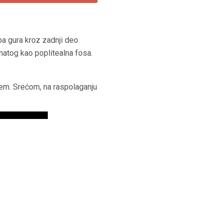
ba gura kroz zadnji deo
znatog kao poplitealna fosa.
jem. Srećom, na raspolaganju