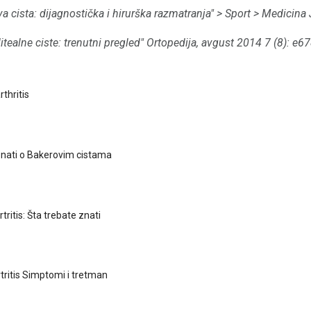
va cista: dijagnostička i hirurška razmatranja"
> Sport
> Medicina 
itealne ciste: trenutni pregled" Ortopedija, avgust 2014 7 (8): e6
thritis
znati o Bakerovim cistama
ritis: Šta trebate znati
tritis Simptomi i tretman