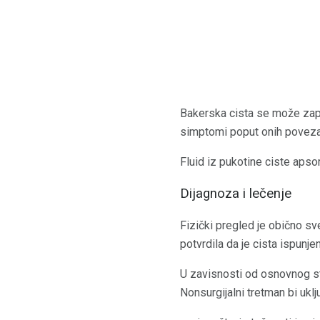
Bakerska cista se može zapa
simptomi poput onih povezani
Fluid iz pukotine ciste apso
Dijagnoza i lečenje
Fizički pregled je obično sv
potvrdila da je cista ispunj
U zavisnosti od osnovnog sta
Nonsurgijalni tretman bi uklj