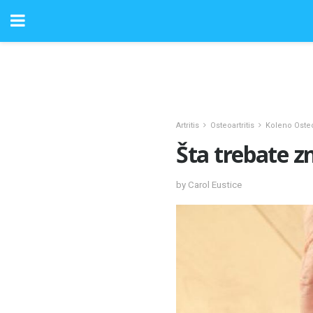
Artritis
Osteoartritis
Koleno Osteoa
Šta trebate z
by Carol Eustice