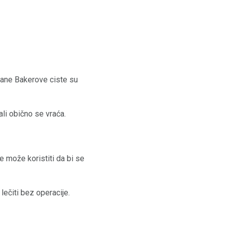
cane Bakerove ciste su
ali obično se vraća.
e može koristiti da bi se
lečiti bez operacije.