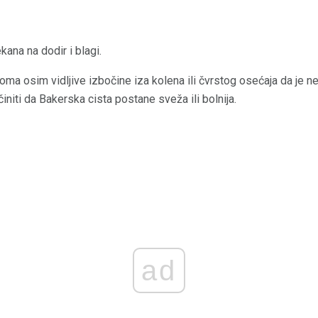
ana na dodir i blagi.
a osim vidljive izbočine iza kolena ili čvrstog osećaja da je ne
initi da Bakerska cista postane sveža ili bolnija.
ad