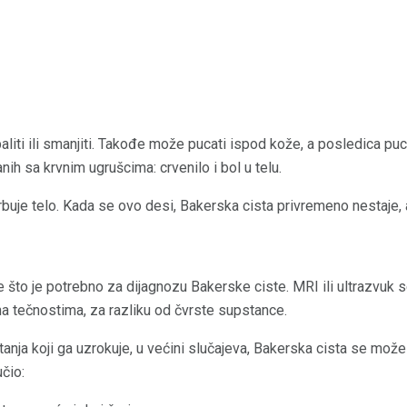
liti ili smanjiti. Takođe može pucati ispod kože, a posledica pu
h sa krvnim ugrušcima: crvenilo i bol u telu.
rbuje telo. Kada se ovo desi, Bakerska cista privremeno nestaje, 
e što je potrebno za dijagnozu Bakerske ciste. MRI ili ultrazvuk s
ena tečnostima, za razliku od čvrste supstance.
nja koji ga uzrokuje, u većini slučajeva, Bakerska cista se može 
učio: