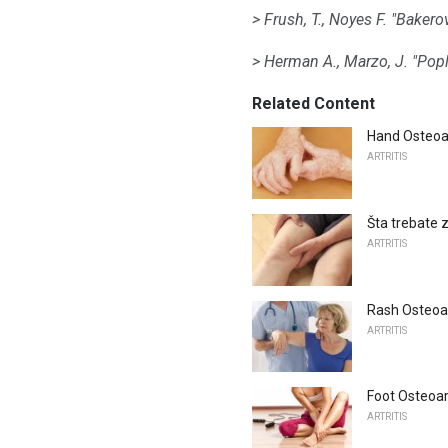
> Frush, T., Noyes F. "Bakero
> Herman A., Marzo, J. "Popl
Related Content
Hand Osteoar
ARTRITIS
Šta trebate 
ARTRITIS
Rash Osteoart
ARTRITIS
Foot Osteoar
ARTRITIS