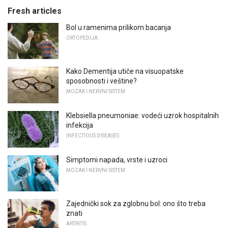
Fresh articles
Bol u ramenima prilikom bacanja
ORTOPEDIJA
Kako Dementija utiče na visuopatske
sposobnosti i veštine?
MOZAK I NERVNI SISTEM
Klebsiella pneumoniae: vodeći uzrok hospitalnih
infekcija
INFECTIOUS DISEASES
Simptomi napada, vrste i uzroci
MOZAK I NERVNI SISTEM
Zajednički sok za zglobnu bol: ono što treba
znati
ARTRITIS