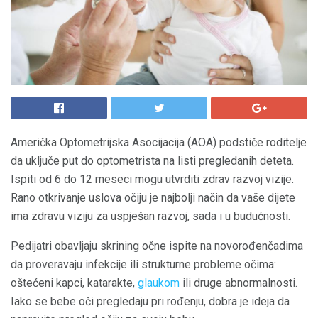
Američka Optometrijska Asocijacija (AOA) podstiče roditelje
da uključe put do optometrista na listi pregledanih deteta.
Ispiti od 6 do 12 meseci mogu utvrditi zdrav razvoj vizije.
Rano otkrivanje uslova očiju je najbolji način da vaše dijete
ima zdravu viziju za uspješan razvoj, sada i u budućnosti.
Pedijatri obavljaju skrining očne ispite na novorođenčadima
da proveravaju infekcije ili strukturne probleme očima:
oštećeni kapci, katarakte,
glaukom
ili druge abnormalnosti.
Iako se bebe oči pregledaju pri rođenju, dobra je ideja da