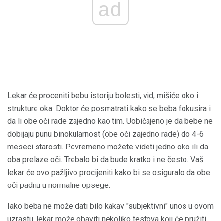
ad
Lekar će proceniti bebu istoriju bolesti, vid, mišiće oko i
strukture oka. Doktor će posmatrati kako se beba fokusira i
da li obe oči rade zajedno kao tim. Uobičajeno je da bebe ne
dobijaju punu binokularnost (obe oči zajedno rade) do 4-6
meseci starosti. Povremeno možete videti jedno oko ili da
oba prelaze oči. Trebalo bi da bude kratko i ne često. Vaš
lekar će ovo pažljivo procijeniti kako bi se osiguralo da obe
oči padnu u normalne opsege.
Iako beba ne može dati bilo kakav "subjektivni" unos u ovom
uzrastu, lekar može obaviti nekoliko testova koji će pružiti