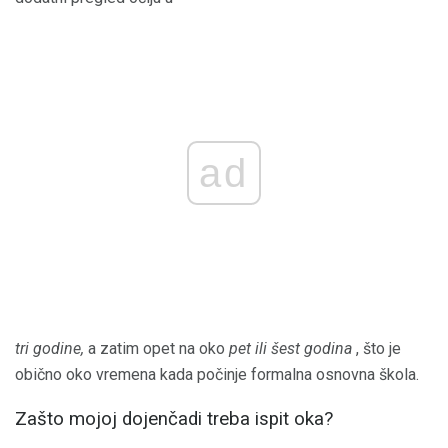
ad
tri godine,
a zatim opet na oko
pet ili šest godina
, što je
obično oko vremena kada počinje formalna osnovna škola.
Zašto mojoj dojenčadi treba ispit oka?