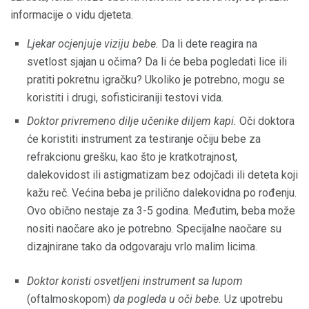
informacije o vidu djeteta.
Ljekar ocjenjuje viziju bebe.
Da li dete reagira na
svetlost sjajan u očima? Da li će beba pogledati lice ili
pratiti pokretnu igračku? Ukoliko je potrebno, mogu se
koristiti i drugi, sofisticiraniji testovi vida.
Doktor privremeno dilje učenike diljem kapi.
Oči doktora
će koristiti instrument za testiranje očiju bebe za
refrakcionu grešku, kao što je kratkotrajnost,
dalekovidost ili astigmatizam bez odojčadi ili deteta koji
kažu reč. Većina beba je prilično dalekovidna po rođenju.
Ovo obično nestaje za 3-5 godina. Međutim, beba može
nositi naočare ako je potrebno. Specijalne naočare su
dizajnirane tako da odgovaraju vrlo malim licima.
Doktor koristi osvetljeni instrument sa lupom
(oftalmoskopom)
da pogleda u oči bebe.
Uz upotrebu