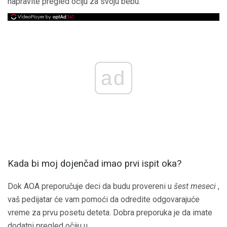
napravite pregled očiju za svoju bebu.
ad
Kada bi moj dojenčad imao prvi ispit oka?
Dok AOA preporučuje deci da budu provereni u
šest meseci
,
vaš pedijatar će vam pomoći da odredite odgovarajuće
vreme za prvu posetu deteta. Dobra preporuka je da imate
dodatni pregled očiju u