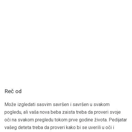
Reč od
Može izgledati sasvim savršen i savršen u svakom
pogledu, ali vaša nova beba zaista treba da proveri svoje
oči na svakom pregledu tokom prve godine života. Pedijatar
vašeg deteta treba da proveri kako bi se uverili u oči i