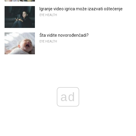
Igranje video igrica može izazvati oštećenje
EYE HEALTH
Šta vidite novorođenčadi?
EYE HEALTH
ad