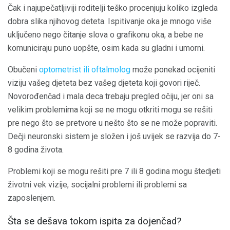
Čak i najupečatljiviji roditelji teško procenjuju koliko izgleda
dobra slika njihovog deteta. Ispitivanje oka je mnogo više
uključeno nego čitanje slova o grafikonu oka, a bebe ne
komuniciraju puno uopšte, osim kada su gladni i umorni.
Obučeni
optometrist ili oftalmolog
može ponekad ocijeniti
viziju vašeg djeteta bez vašeg djeteta koji govori riječ.
Novorođenčad i mala deca trebaju pregled očiju, jer oni sa
velikim problemima koji se ne mogu otkriti mogu se rešiti
pre nego što se pretvore u nešto što se ne može popraviti.
Dečji neuronski sistem je složen i još uvijek se razvija do 7-
8 godina života.
Problemi koji se mogu rešiti pre 7 ili 8 godina mogu štedjeti
životni vek vizije, socijalni problemi ili problemi sa
zaposlenjem.
Šta se dešava tokom ispita za dojenčad?