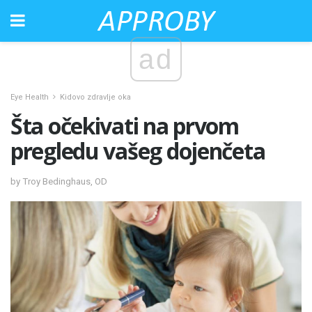
ad
Eye Health
Kidovo zdravlje oka
Šta očekivati ​​na prvom
pregledu vašeg dojenčeta
by Troy Bedinghaus, OD