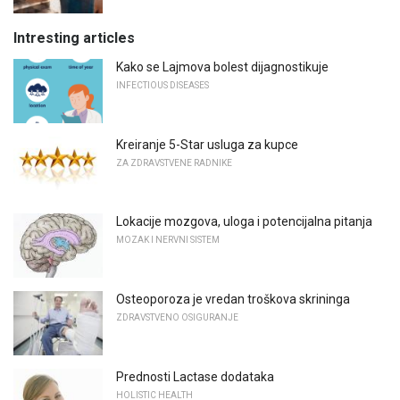
Intresting articles
Kako se Lajmova bolest dijagnostikuje
INFECTIOUS DISEASES
Kreiranje 5-Star usluga za kupce
ZA ZDRAVSTVENE RADNIKE
Lokacije mozgova, uloga i potencijalna pitanja
MOZAK I NERVNI SISTEM
Osteoporoza je vredan troškova skrininga
ZDRAVSTVENO OSIGURANJE
Prednosti Lactase dodataka
HOLISTIC HEALTH