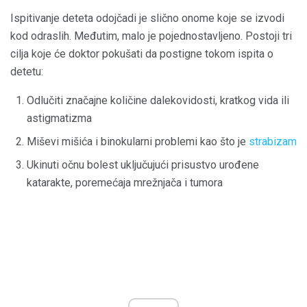
Ispitivanje deteta odojčadi je slično onome koje se izvodi
kod odraslih. Međutim, malo je pojednostavljeno. Postoji tri
cilja koje će doktor pokušati da postigne tokom ispita o
detetu:
Odlučiti značajne količine dalekovidosti, kratkog vida ili
astigmatizma
Miševi mišića i binokularni problemi kao što je
strabizam
Ukinuti očnu bolest uključujući prisustvo urođene
katarakte, poremećaja mrežnjača i tumora