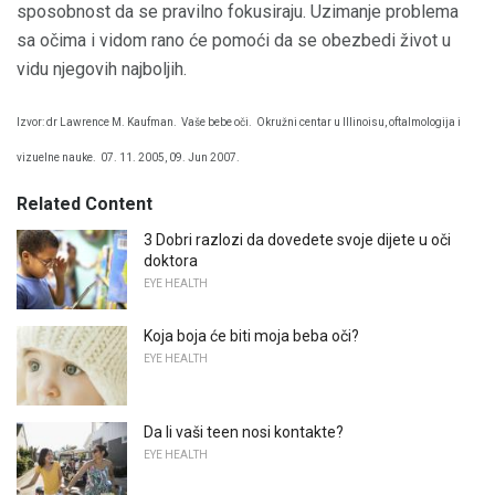
sposobnost da se pravilno fokusiraju. Uzimanje problema
sa očima i vidom rano će pomoći da se obezbedi život u
vidu njegovih najboljih.
Izvor: dr Lawrence M. Kaufman.
Vaše bebe oči.
Okružni centar u Illinoisu, oftalmologija i
vizuelne nauke.
07. 11. 2005, 09. Jun 2007.
Related Content
3 Dobri razlozi da dovedete svoje dijete u oči
doktora
EYE HEALTH
Koja boja će biti moja beba oči?
EYE HEALTH
Da li vaši teen nosi kontakte?
EYE HEALTH