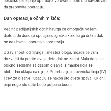
nekoliko dana prije operacije, verovatno ćete biti savjetovani
da prepravite operaciju.
Dan operacije očnih mišića:
Većina pedijatrijskih očnih hirurga će omogućiti vašem
djetetu da donese specijalnu igračku koja će ga držati dok
se ne uhvati u operativnu prostoriju.
U zavisnosti od hirurga i anesteziologa, možda će vam
dozvoliti da pratite svoje dete dok ne zaspi. Mala deca su
obično sedirana sa gasom disanja iz maske koja se
slobodno uklapa na dijete. Potrebna je intravenska linija (IV)
i cev za disanje i ubacuju se nakon što dijete spava i ukloni
prije nego što dete bude potpuno budno.