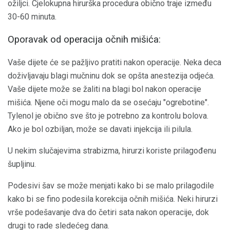
ožiljci. Cjelokupna hirurška procedura obično traje između
30-60 minuta.
Oporavak od operacija očnih mišića:
Vaše dijete će se pažljivo pratiti nakon operacije. Neka deca
doživljavaju blagi mučninu dok se opšta anestezija odjeća.
Vaše dijete može se žaliti na blagi bol nakon operacije
mišića. Njene oči mogu malo da se osećaju "ogrebotine".
Tylenol je obično sve što je potrebno za kontrolu bolova.
Ako je bol ozbiljan, može se davati injekcija ili pilula.
U nekim slučajevima strabizma, hirurzi koriste prilagođenu
šupljinu.
Podesivi šav se može menjati kako bi se malo prilagodile
kako bi se fino podesila korekcija očnih mišića. Neki hirurzi
vrše podešavanje dva do četiri sata nakon operacije, dok
drugi to rade sledećeg dana.