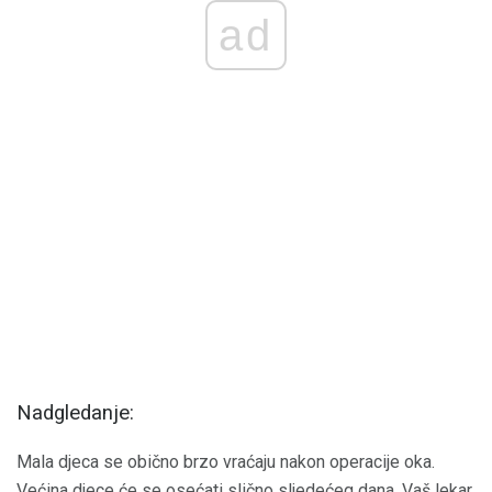
ad
Nadgledanje:
Mala djeca se obično brzo vraćaju nakon operacije oka.
Većina djece će se osećati slično sljedećeg dana. Vaš lekar