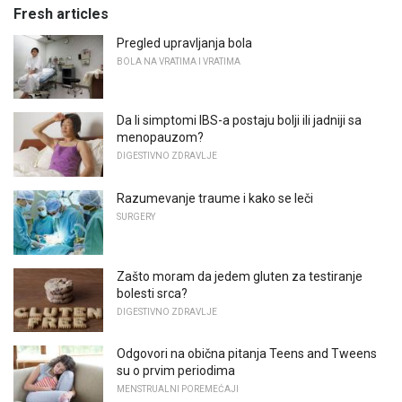
Fresh articles
Pregled upravljanja bola
BOLA NA VRATIMA I VRATIMA
Da li simptomi IBS-a postaju bolji ili jadniji sa
menopauzom?
DIGESTIVNO ZDRAVLJE
Razumevanje traume i kako se leči
SURGERY
Zašto moram da jedem gluten za testiranje
bolesti srca?
DIGESTIVNO ZDRAVLJE
Odgovori na obična pitanja Teens and Tweens
su o prvim periodima
MENSTRUALNI POREMEĆAJI