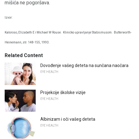
mišića ne pogoršava.
Izvor:
Kaloroso, Elizabeth E i Michael W Rouse.
Kliničko upravljanje Stabismusom.
Butterworth-
Heinemann, str. 148-155, 1993.
Related Content
Dovođenje vašeg deteta na sunčana naočara
EYE HEALTH
Projekcije školske vizije
EYE HEALTH
Albinizam i oči vašeg deteta
EYE HEALTH