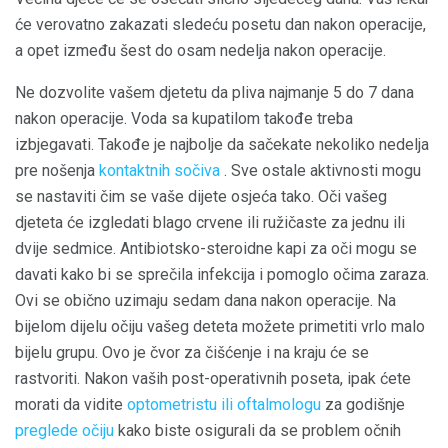
će verovatno zakazati sledeću posetu dan nakon operacije,
a opet između šest do osam nedelja nakon operacije.
Ne dozvolite vašem djetetu da pliva najmanje 5 do 7 dana
nakon operacije. Voda sa kupatilom takođe treba
izbjegavati. Takođe je najbolje da sačekate nekoliko nedelja
pre nošenja
kontaktnih sočiva
. Sve ostale aktivnosti mogu
se nastaviti čim se vaše dijete osjeća tako. Oči vašeg
djeteta će izgledati blago crvene ili ružičaste za jednu ili
dvije sedmice. Antibiotsko-steroidne kapi za oči mogu se
davati kako bi se sprečila infekcija i pomoglo očima zaraza.
Ovi se obično uzimaju sedam dana nakon operacije. Na
bijelom dijelu očiju vašeg deteta možete primetiti vrlo malo
bijelu grupu. Ovo je čvor za čišćenje i na kraju će se
rastvoriti. Nakon vaših post-operativnih poseta, ipak ćete
morati da vidite
optometristu ili oftalmologu
za godišnje
preglede očiju
kako biste osigurali da se problem očnih