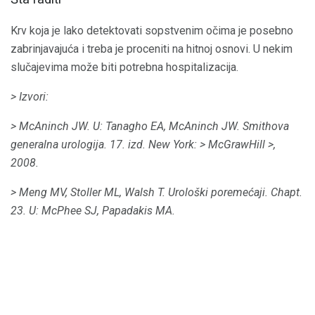
Krv koja je lako detektovati sopstvenim očima je posebno
zabrinjavajuća i treba je proceniti na hitnoj osnovi. U nekim
slučajevima može biti potrebna hospitalizacija.
> Izvori:
> McAninch JW.
U: Tanagho EA, McAninch JW.
Smithova
generalna urologija.
17. izd.
New York:
> McGrawHill
>,
2008.
> Meng MV, Stoller ML, Walsh T. Urološki poremećaji.
Chapt.
23. U: McPhee SJ, Papadakis MA.