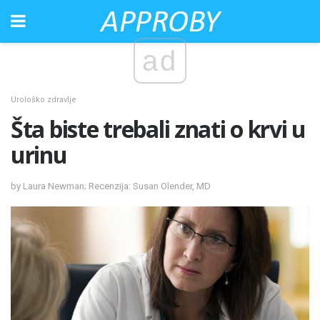
ad
Urološko zdravlje
Šta biste trebali znati o krvi u
urinu
by Laura Newman; Recenzija: Susan Olender, MD