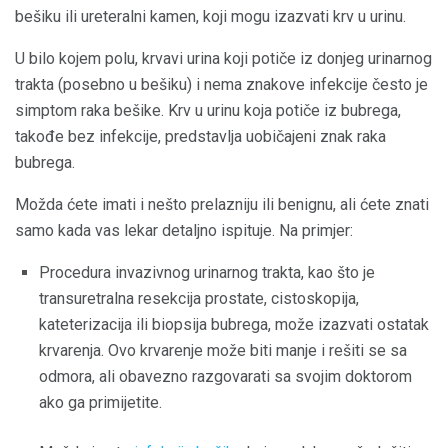
bešiku ili ureteralni kamen, koji mogu izazvati krv u urinu.
U bilo kojem polu, krvavi urina koji potiče iz donjeg urinarnog
trakta (posebno u bešiku) i nema znakove infekcije često je
simptom raka bešike. Krv u urinu koja potiče iz bubrega,
takođe bez infekcije, predstavlja uobičajeni znak raka
bubrega.
Možda ćete imati i nešto prelazniju ili benignu, ali ćete znati
samo kada vas lekar detaljno ispituje. Na primjer:
Procedura invazivnog urinarnog trakta, kao što je
transuretralna resekcija prostate, cistoskopija,
kateterizacija ili biopsija bubrega, može izazvati ostatak
krvarenja. Ovo krvarenje može biti manje i rešiti se sa
odmora, ali obavezno razgovarati sa svojim doktorom
ako ga primijetite.