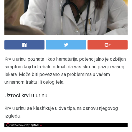
Krv u urinu, poznata i kao hematurija, potencijalno je ozbiljan
simptom koji bi trebalo odmah da vas skrene pažnju vašeg
lekara. Može biti povezano sa problemima u vašem
urinarnom traktu ili celog tela.
Uzroci krvi u urinu
Krv u urinu se klasifikuje u dva tipa, na osnovu njegovog
izgleda: