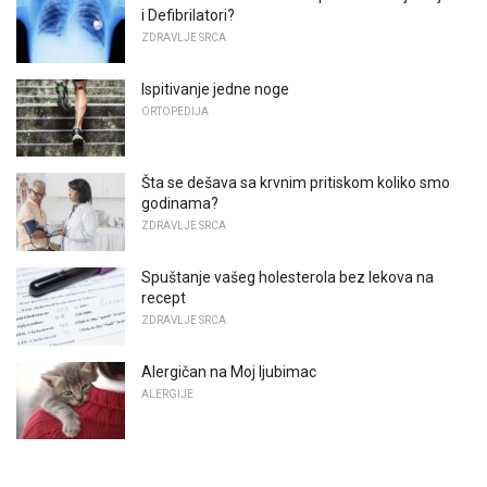
i Defibrilatori?
ZDRAVLJE SRCA
Ispitivanje jedne noge
ORTOPEDIJA
Šta se dešava sa krvnim pritiskom koliko smo
godinama?
ZDRAVLJE SRCA
Spuštanje vašeg holesterola bez lekova na
recept
ZDRAVLJE SRCA
Alergičan na Moj ljubimac
ALERGIJE