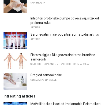
SKIN HEALTH
Inhibitori protonske pumpe povećavaju rizik od
preloma kuka
ARTRITIS
Seronegativni i seropozitni reumatoidni artritis
ARTRITIS
Fibromialgija / Dijagnoza sindroma hronične
zamorosti
SINDROM HRONIČNE UMORNOSTI I FIBROMIALGIJA
Pregled samooknake
SEKSUALNO ZDRAVLJE
Intresting articles
Može li Hacked Hacked Implantable Pejsmejkeri