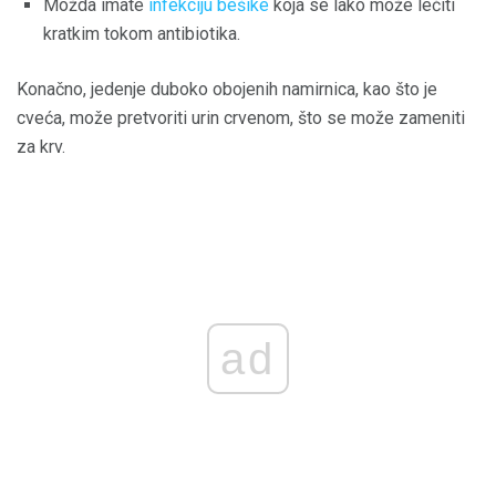
Možda imate
infekciju bešike
koja se lako može lečiti
kratkim tokom antibiotika.
Konačno, jedenje duboko obojenih namirnica, kao što je
cveća, može pretvoriti urin crvenom, što se može zameniti
za krv.
ad