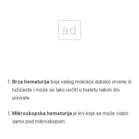
ad
Brza hematurija
boja vašeg mokraća duboko crvene ili
ružičaste i može se lako uočiti u toaletu nakon što
urinirate.
Mikroskopska hematurija
je krv koja se može videti
samo pod mikroskopom.