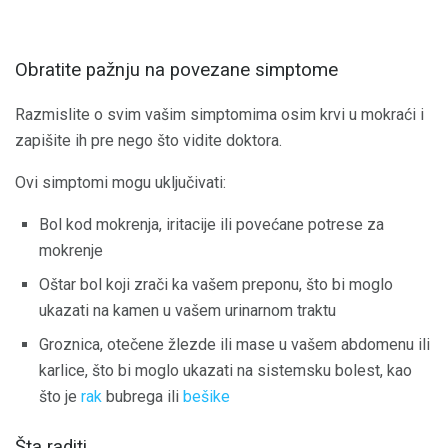
Obratite pažnju na povezane simptome
Razmislite o svim vašim simptomima osim krvi u mokraći i
zapišite ih pre nego što vidite doktora.
Ovi simptomi mogu uključivati:
Bol kod mokrenja, iritacije ili povećane potrese za
mokrenje
Oštar bol koji zrači ka vašem preponu, što bi moglo
ukazati na kamen u vašem urinarnom traktu
Groznica, otečene žlezde ili mase u vašem abdomenu ili
karlice, što bi moglo ukazati na sistemsku bolest, kao
što je
rak
bubrega ili
bešike
Šta raditi