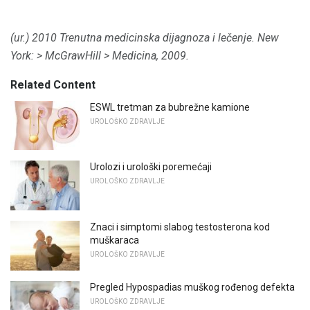
(ur.)
2010 Trenutna medicinska dijagnoza i lečenje.
New
York:
> McGrawHill
> Medicina, 2009.
Related Content
ESWL tretman za bubrežne kamione
UROLOŠKO ZDRAVLJE
Urolozi i urološki poremećaji
UROLOŠKO ZDRAVLJE
Znaci i simptomi slabog testosterona kod
muškaraca
UROLOŠKO ZDRAVLJE
Pregled Hypospadias muškog rođenog defekta
UROLOŠKO ZDRAVLJE