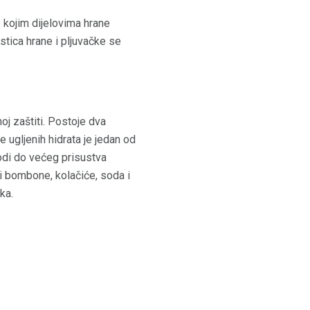
o kojim dijelovima hrane
stica hrane i pljuvačke se
oj zaštiti. Postoje dva
 ugljenih hidrata je jedan od
odi do većeg prisustva
ti bombone, kolačiće, soda i
ka.