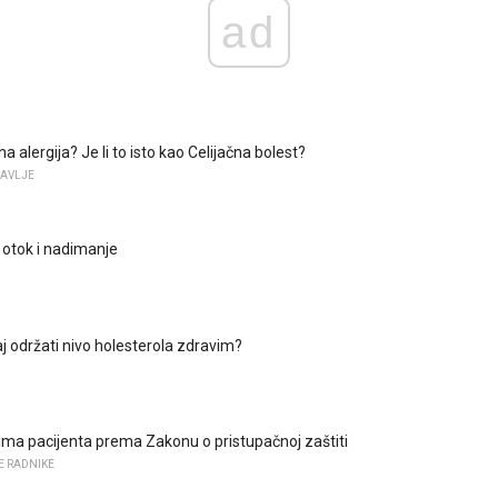
ad
na alergija? Je li to isto kao Celijačna bolest?
RAVLJE
otok i nadimanje
čaj održati nivo holesterola zdravim?
ima pacijenta prema Zakonu o pristupačnoj zaštiti
E RADNIKE