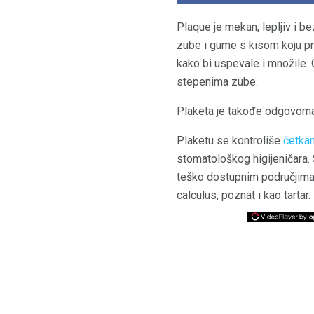
Plaque je mekan, lepljiv i b
zube i gume s kisom koju pro
kako bi uspevale i množile. 
stepenima zube.
Plaketa je takođe odgovorna
Plaketu se kontroliše
četka
stomatološkog higijeničara. 
teško dostupnim područjima 
calculus, poznat i kao tartar.