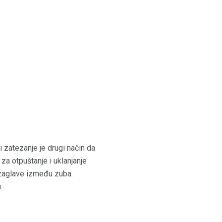
 zatezanje je drugi način da
za otpuštanje i uklanjanje
e zaglave između zuba.
.