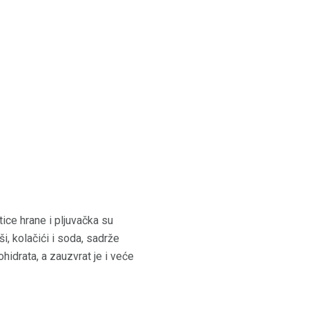
tice hrane i pljuvačka su
i, kolačići i soda, sadrže
hidrata, a zauzvrat je i veće