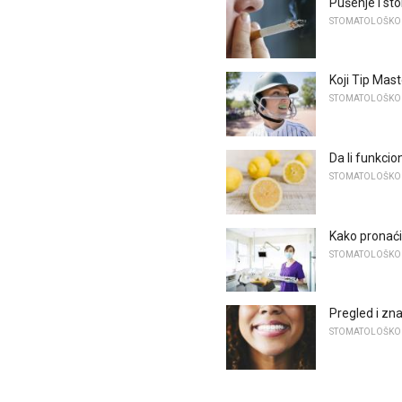
Pušenje i st
STOMATOLOŠKO
Koji Tip Mast
STOMATOLOŠKO
Da li funkcio
STOMATOLOŠKO
Kako pronać
STOMATOLOŠKO
Pregled i zn
STOMATOLOŠKO