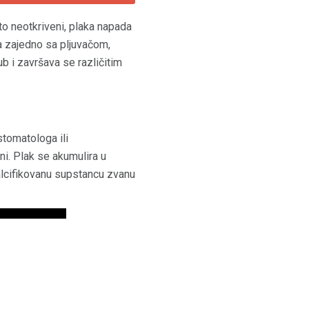
to neotkriveni, plaka napada
ća zajedno sa pljuvačom,
ub i završava se različitim
tomatologa ili
ni. Plak se akumulira u
alcifikovanu supstancu zvanu