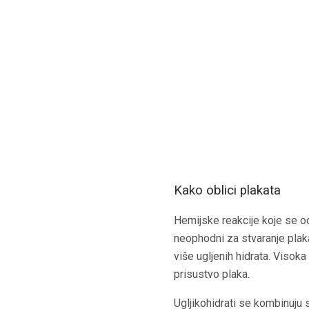
Kako oblici plakata
Hemijske reakcije koje se odv
neophodni za stvaranje plaka
više ugljenih hidrata. Visok
prisustvo plaka.
Ugljikohidrati se kombinuju 