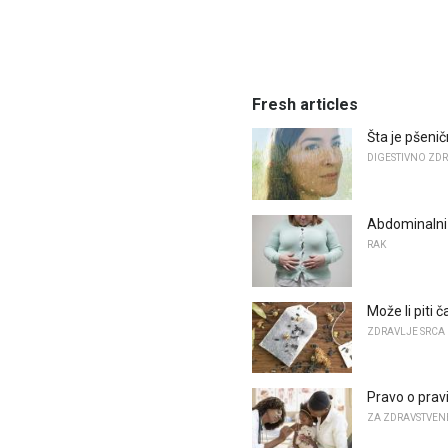
Fresh articles
Šta je pšenič
DIGESTIVNO ZD
Abdominalni 
RAK
Može li piti 
ZDRAVLJE SRCA
Pravo o prav
ZA ZDRAVSTVEN