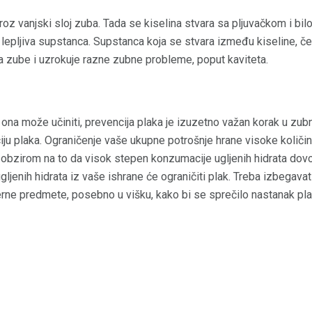
oz vanjski sloj zuba. Tada se kiselina stvara sa pljuvačkom i bil
 lepljiva supstanca. Supstanca koja se stvara između kiseline, če
pa zube i uzrokuje razne zubne probleme, poput kaviteta.
 ona može učiniti, prevencija plaka je izuzetno važan korak u zubn
u plaka. Ograničenje vaše ukupne potrošnje hrane visoke količine
S obzirom na to da visok stepen konzumacije ugljenih hidrata dov
ugljenih hidrata iz vaše ishrane će ograničiti plak. Treba izbegava
erne predmete, posebno u višku, kako bi se sprečilo nastanak pla