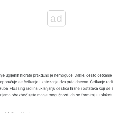
ad
 ugljenih hidrata praktično je nemoguće. Dakle, često četkanje i
eporučuje se četkanje i zatezanje dva puta dnevno. Četkanje radi 
zuba. Flossing radi na uklanjanju čestica hrane i ostataka koji s
rijama obezbeđujete manje mogućnosti da se formiraju u plaketu