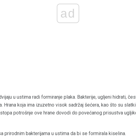
ad
ijaju u ustima radi formiranje plaka. Bakterije, ugljeni hidrati, čes
. Hrana koja ima izuzetno visok sadržaj šećera, kao što su slatkiš
a stopa potrošnje ove hrane dovodi do povećanog prisustva ugljiko
sa prirodnim bakterijama u ustima da bi se formirala kiselina.