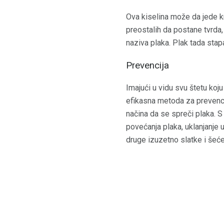
Ova kiselina može da jede kr
preostalih da postane tvrda,
naziva plaka. Plak tada sta
Prevencija
Imajući u vidu svu štetu koju
efikasna metoda za prevencij
načina da se spreči plaka. 
povećanja plaka, uklanjanje 
druge izuzetno slatke i šeć