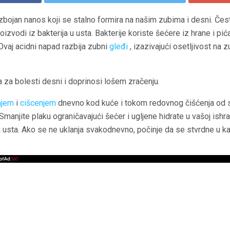
ezbojan nanos koji se stalno formira na našim zubima i desni. Čes
izvodi iz bakterija u usta. Bakterije koriste šećere iz hrane i pi
Ovaj acidni napad razbija zubni
gleđi
, izazivajući osetljivost na z
 za bolesti desni i doprinosi lošem zračenju.
njem
i
cišcenjem
dnevno kod kuće i tokom redovnog čišćenja od s
Smanjite plaku ograničavajući šećer i ugljene hidrate u vašoj ishra
usta. Ako se ne uklanja svakodnevno, počinje da se stvrdne u k