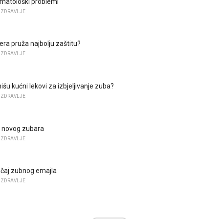
omatološki problemi
 ZDRAVLJE
era pruža najbolju zaštitu?
 ZDRAVLJE
nišu kućni lekovi za izbjeljivanje zuba?
 ZDRAVLJE
i novog zubara
 ZDRAVLJE
ačaj zubnog emajla
 ZDRAVLJE