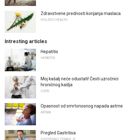
Zdravstvene prednosti korijanja maslaca
HOLISTIC HEALTH
Intresting articles
Hepatitis
HEPATITIS
Moj kašalj neće odustati! Česti uzročnici
hroničnog kašlja
COPD
Opasnost od smrtonosnog napada astme
ASTMA
Pregled Gastritisa
DIGESTIVNO ZDRAVLJE