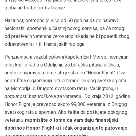
globalne borbe protiv tiranije.
Nažalost, potrebno je više od 60 godina da se napravi
nacionalni spomenik u čast njihovog servisa, pa će mnogi
od preživelih veterana verovatno nikada ne bi posetili zbog
zdravstvenih i / ili finansijskih razloga.
Penzionisani vazduhoplovni kapetan Earl Morse, licencirani
pilot koji je radio u Odeljenju za boračka pitanja u Ohaju,
nešto je napravio u tome što je stvorio "Honor Flight". Ova
neprofitna organizacija leti
veterane
Drugog svetskog rata
na Memorijal o Drugom svetskom ratu u Vašingtonu, u
potpunosti bez troškova za veterane
. Do kraja 2012. godine
Honor Flight je prevezao skoro 99,000 veterana iz Drugog
svetskog rata u spomen. Ako želite da poštujete pokojnog
veterana,
razmislite o tome da vam daju finansijski
doprinos Honor Flight-u ili čak organizujete putovanje
za vojne veterane u vašem području
.