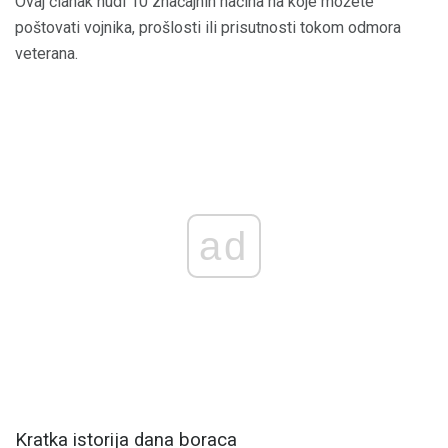
Ovaj članak nudi 10 značajnih načina na koje možete
poštovati vojnika, prošlosti ili prisutnosti tokom odmora
veterana.
ad
Kratka istorija dana boraca