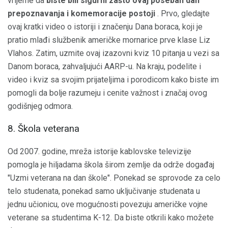
vrijeme da
biste bili sigurni zašto ovaj poseban dan
prepoznavanja i komemoracije postoji
. Prvo, gledajte
ovaj kratki video o istoriji i značenju Dana boraca, koji je
pratio mlađi službenik američke mornarice prve klase Liz
Vlahos. Zatim, uzmite ovaj izazovni kviz 10 pitanja u vezi sa
Danom boraca, zahvaljujući AARP-u. Na kraju, podelite i
video i kviz sa svojim prijateljima i porodicom kako biste im
pomogli da bolje razumeju i cenite važnost i značaj ovog
godišnjeg odmora.
8. Škola veterana
Od 2007. godine, mreža istorije kablovske televizije
pomogla je hiljadama škola širom zemlje da održe događaj
"Uzmi veterana na dan škole". Ponekad se sprovode za celo
telo studenata, ponekad samo uključivanje studenata u
jednu učionicu, ove mogućnosti povezuju američke vojne
veterane sa studentima K-12. Da biste otkrili kako možete