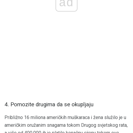
ad
4. Pomozite drugima da se okupljaju
Približno 16 miliona američkih muškaraca i žena služilo je u
američkim oružanim snagama tokom Drugog svjetskog rata,
a više od 400.000 ih je platilo konačnu cijenu tokom ove