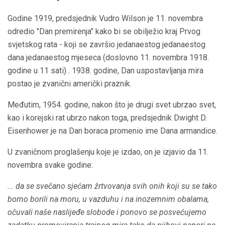
Godine 1919, predsjednik Vudro Wilson je 11. novembra
odredio "Dan premirenja" kako bi se obilježio kraj Prvog
svjetskog rata - koji se završio jedanaestog jedanaestog
dana jedanaestog mjeseca (doslovno 11. novembra 1918.
godine u 11 sati) . 1938. godine, Dan uspostavljanja mira
postao je zvanični američki praznik.
Međutim, 1954. godine, nakon što je drugi svet ubrzao svet,
kao i korejski rat ubrzo nakon toga, predsjednik Dwight D.
Eisenhower je na Dan boraca promenio ime Dana armandice.
U zvaničnom proglašenju koje je izdao, on je izjavio da 11.
novembra svake godine:
... da se svečano sjećam žrtvovanja svih onih koji su se tako
borno borili na moru, u vazduhu i na inozemnim obalama,
očuvali naše naslijeđe slobode i ponovo se posvećujemo