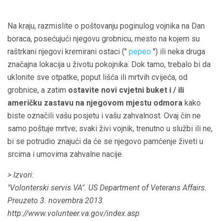
Na kraju, razmislite o poštovanju poginulog vojnika na Dan
boraca, posećujući njegovu grobnicu, mesto na kojem su
raštrkani njegovi kremirani ostaci ("
pepeo
") ili neka druga
značajna lokacija u životu pokojnika. Dok tamo, trebalo bi da
uklonite sve otpatke, poput lišća ili mrtvih cvijeća, od
grobnice, a zatim
ostavite novi cvjetni buket i / ili
američku zastavu na njegovom mjestu odmora
kako
biste označili vašu posjetu i vašu zahvalnost. Ovaj čin ne
samo poštuje mrtve; svaki živi vojnik, trenutno u službi ili ne,
bi se potrudio znajući da će se njegovo pamćenje živeti u
srcima i umovima zahvalne nacije.
> Izvori:
"Volonterski servis VA".
US Department of Veterans Affairs.
Preuzeto 3. novembra 2013.
http://www.volunteer.va.gov/index.asp