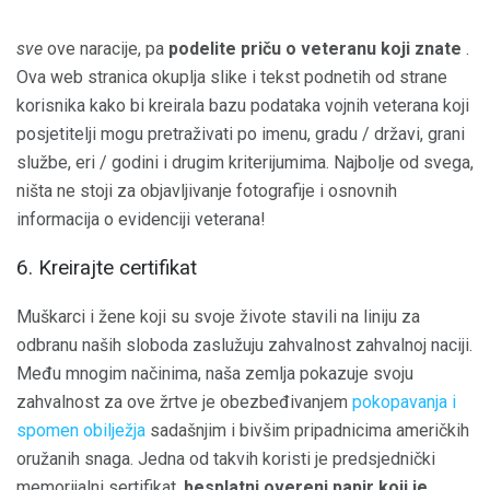
sve
ove naracije, pa
podelite priču o veteranu koji znate
.
Ova web stranica okuplja slike i tekst podnetih od strane
korisnika kako bi kreirala bazu podataka vojnih veterana koji
posjetitelji mogu pretraživati ​​po imenu, gradu / državi, grani
službe, eri / godini i drugim kriterijumima. Najbolje od svega,
ništa ne stoji za objavljivanje fotografije i osnovnih
informacija o evidenciji veterana!
6. Kreirajte certifikat
Muškarci i žene koji su svoje živote stavili na liniju za
odbranu naših sloboda zaslužuju zahvalnost zahvalnoj naciji.
Među mnogim načinima, naša zemlja pokazuje svoju
zahvalnost za ove žrtve je obezbeđivanjem
pokopavanja i
spomen obilježja
sadašnjim i bivšim pripadnicima američkih
oružanih snaga. Jedna od takvih koristi je predsjednički
memorijalni sertifikat,
besplatni overeni papir koji je