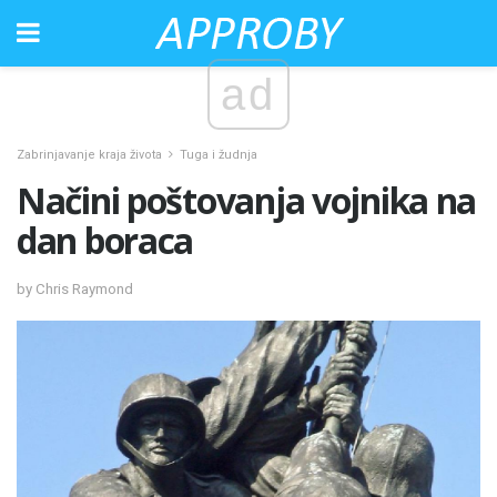
ad
Zabrinjavanje kraja života
Tuga i žudnja
Načini poštovanja vojnika na
dan boraca
by Chris Raymond