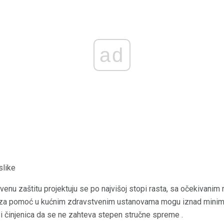
ad
slike
enu zaštitu projektuju se po najvišoj stopi rasta, sa očekivani
e za pomoć u kućnim zdravstvenim ustanovama mogu iznad minima
 i činjenica da se ne zahteva stepen stručne spreme .