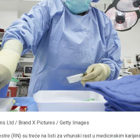
ns Ltd / Brand X Pictures / Getty Images
tre (RN) su treće na listi za vrhunski rast u medicinskim karije