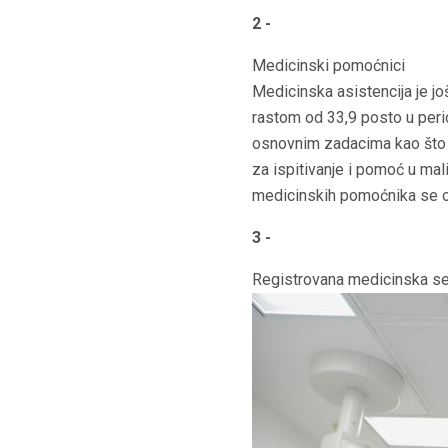
2 -
Medicinski pomoćnici
Medicinska asistencija je još
rastom od 33,9 posto u per
osnovnim zadacima kao što su
za ispitivanje i pomoć u ma
medicinskih pomoćnika se o
3 -
Registrovana medicinska se