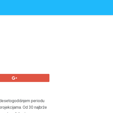
 u desetogodišnjem periodu
projekcijama. Od 30 najbrže