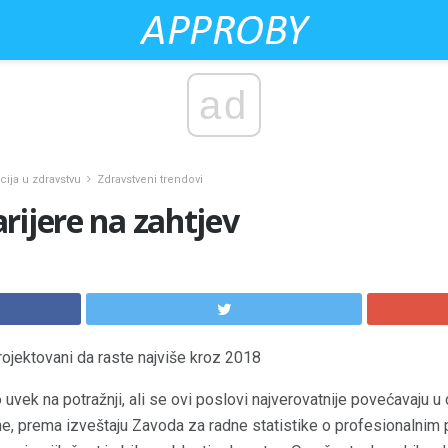
ad
ja u zdravstvu
Zdravstveni trendovi
rijere na zahtjev
rojektovani da raste najviše kroz 2018
 uvek na potražnji, ali se ovi poslovi najverovatnije povećavaju
ne, prema izveštaju Zavoda za radne statistike o profesionalnim 