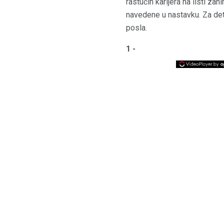
rastućih karijera na listi za
navedene u nastavku. Za detal
posla.
1 -