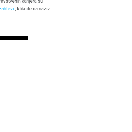
dravstvenih karijera su
 zahtevi
, kliknite na naziv