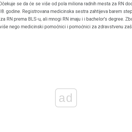
Očekuje se da će se više od pola miliona radnih mesta za RN do
18. godine. Registrovana medicinska sestra zahtijeva barem step
 za RN prema BLS-u, ali mnogi RN imaju i i bachelor's degree. Zb
više nego medicinski pomoćnici i pomoćnici za zdravstvenu zašt
ad