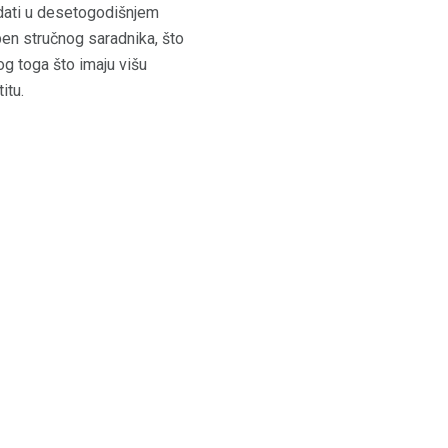
dati u desetogodišnjem
en stručnog saradnika, što
og toga što imaju višu
itu.