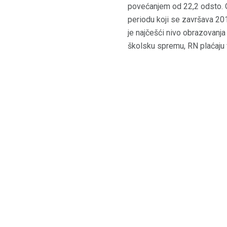
povećanjem od 22,2 odsto. 
periodu koji se završava 20
je najčešći nivo obrazovanja
školsku spremu, RN plaćaju 