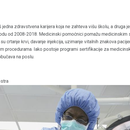
 jedna zdravstvena karijera koja ne zahteva višu školu, a druga je
iodu od 2008-2018. Medicinski pomoćnici pomažu medicinskim s
 crtanje krvi, davanje injekcija, uzimanje vitalnih znakova pacije
lim procedurama. Iako postoje programi sertifikacije za medicin
bučava na poslu.
stra