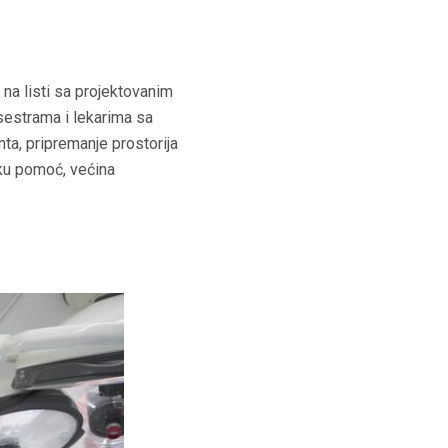
 na listi sa projektovanim
estrama i lekarima sa
nta, pripremanje prostorija
sku pomoć, većina