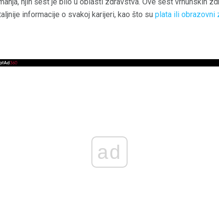
nimanja, njih šest je bilo u oblasti zdravstva. Ove šest vrhunskih z
jnije informacije o svakoj karijeri, kao što su
plata ili obrazovni
ad