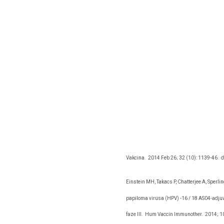
Vakcina.
2014 Feb 26; 32 (10): 1139-46.
d
Einstein MH, Takacs P, Chatterjee A, Sperl
papiloma virusa (HPV) -16 / 18 AS04-adjuv
faze III.
Hum Vaccin Immunother.
2014; 10