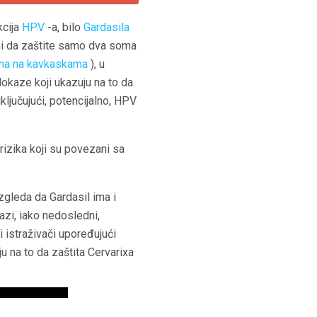
kcija
HPV
-a, bilo
Gardasila
rani da zaštite samo dva soma
na na kavkaskama
), u
dokaze koji ukazuju na to da
ljučujući, potencijalno, HPV
rizika koji su povezani sa
zgleda da Gardasil ima i
azi, iako nedosledni,
 istraživači upoređujući
u na to da zaštita Cervarixa