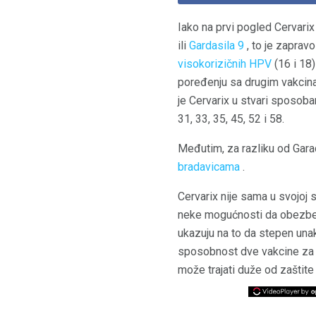
Iako na prvi pogled Cervarix
ili
Gardasila 9
, to je zaprav
visokorizičnih HPV
(16 i 18
poređenju sa drugim vakcinam
je Cervarix u stvari sposob
31, 33, 35, 45, 52 i 58.
Međutim, za razliku od Garad
bradavicama
.
Cervarix nije sama u svojoj
neke mogućnosti da obezbedi
ukazuju na to da stepen unak
sposobnost dve vakcine za za
može trajati duže od zaštite 