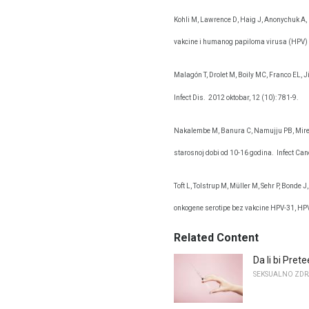
Kohli M, Lawrence D, Haig J, Anonychuk A
vakcine i humanog papiloma virusa (HPV) 
Malagón T, Drolet M, Boily MC, Franco EL, 
Infect Dis.
2012 oktobar, 12 (10): 781-9.
Nakalembe M, Banura C, Namujju PB, Mir
starosnoj dobi od 10-16 godina.
Infect Can
Toft L, Tolstrup M, Müller M, Sehr P, Bonde
onkogene serotipe bez vakcine HPV-31, HP
Related Content
Da li bi Pret
SEKSUALNO ZDR