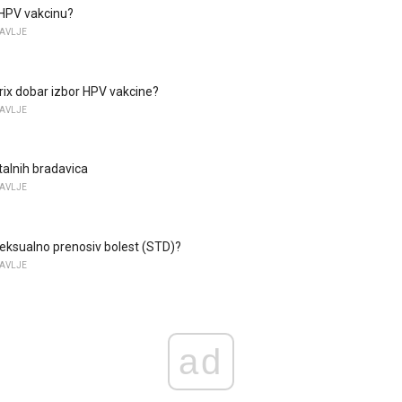
 HPV vakcinu?
AVLJE
arix dobar izbor HPV vakcine?
AVLJE
talnih bradavica
AVLJE
 seksualno prenosiv bolest (STD)?
AVLJE
ad