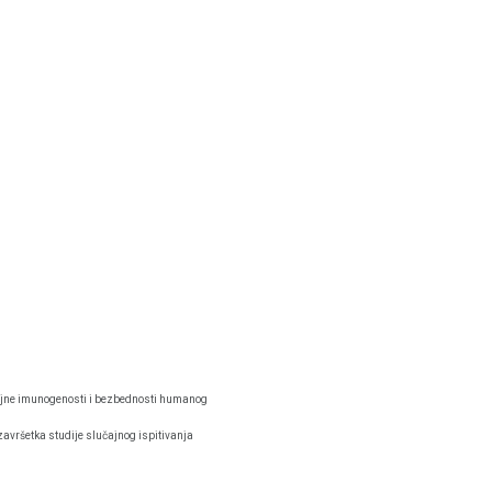
otrajne imunogenosti i bezbednosti humanog
avršetka studije slučajnog ispitivanja