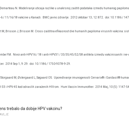
, Demarteau N. Modeliranje uticaja razlike u unakrsnoj zaštiti podataka između humanog papilo
-6 / 11/16/18 vakcine u Kanadi.
BMC javno zdravlje.
2012 oktobar 13; 12: 872.
doi: 10.1186 / 14
Jit M, Brisson J, Brisson M. Cross-zaštitna efikasnost dve humanih papiloma virusnih vakcina: sis
embe FM.
Nivoi anti-HPV16 / 18 i anti-HPV31 / 33/35/45/52/58 antitela između vakcinisanih i ne
cer.
2014 Sep 1; 9: 29.
doi: 10.1186 / 1750-9378-9-29.
 J, Storgaard M, Østergaard L, Søgaard OS.
Upoređivanje imunogenosti Cervarix® i Gardasil® human
V-33 i HPV-45 kod odraslih zaraženih HIV-om.
Hum Vaccin Immunother.
2014 Maj, 10 (5): 1147-5
eens trebalo da dobije HPV vakcinu?
AVLJE