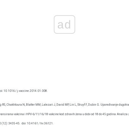
ad
oi: 10.1016 / j.vaccine.2014.01.008.
ing RS, Chakhtoura N, Blatter MM, Lalezari J, David MP, Lin L, Struyf F, Dubin G. Upoređivanje dug
ansirana vakcina i HPV-6/11/16/18 vakcine kod zdravih žena u dobi od 18 do 45 godina: Analiza z
 (12): 3435-45.
doi: 10.4161 / hv.36121.