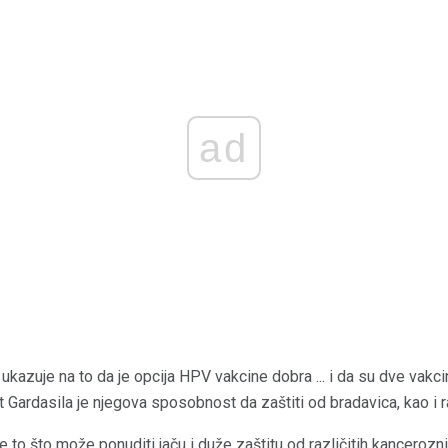
ad
ukazuje na to da je opcija HPV vakcine dobra ... i da su dve vakc
Gardasila je njegova sposobnost da zaštiti od bradavica, kao i ra
 to što može ponuditi jaču i duže zaštitu od različitih kancerozni