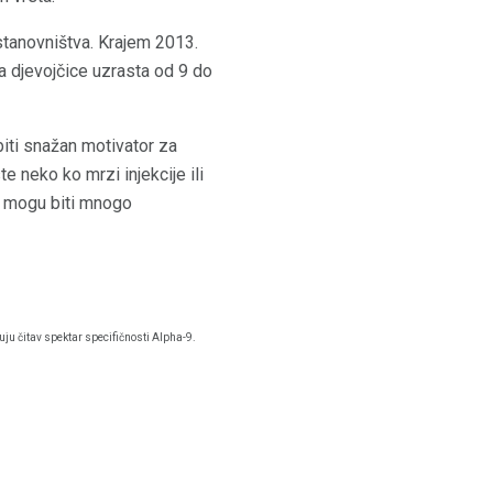
 stanovništva. Krajem 2013.
za djevojčice uzrasta od 9 do
biti snažan motivator za
e neko ko mrzi injekcije ili
ka mogu biti mnogo
ju čitav spektar specifičnosti Alpha-9.