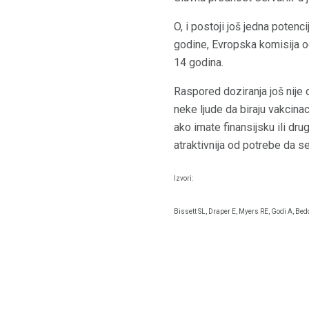
O, i postoji još jedna poten
godine, Evropska komisija od
14 godina.
Raspored doziranja još nije 
neke ljude da biraju vakcinac
ako imate finansijsku ili dr
atraktivnija od potrebe da se 
Izvori:
Bissett SL, Draper E, Myers RE, Godi A, Be