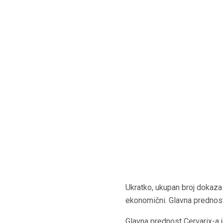
Ukratko, ukupan broj dokaza 
ekonomični. Glavna prednost 
Glavna prednost Cervarix-a je