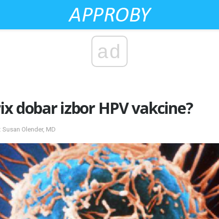
ad
arix dobar izbor HPV vakcine?
a: Susan Olender, MD