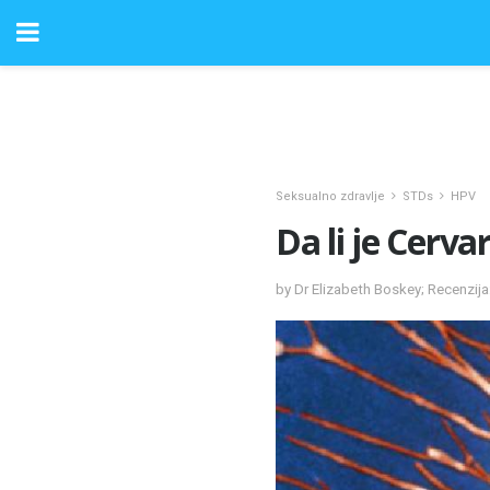
Seksualno zdravlje
STDs
HPV
Da li je Cerv
by Dr Elizabeth Boskey; Recenzij