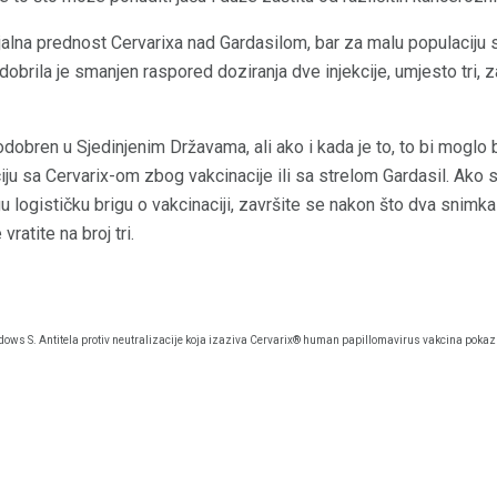
cijalna prednost Cervarixa nad Gardasilom, bar za malu populaciju
obrila je smanjen raspored doziranja dve injekcije, umjesto tri, 
odobren u Sjedinjenim Državama, ali ako i kada je to, to bi moglo 
iju sa Cervarix-om zbog vakcinacije ili sa strelom Gardasil. Ako st
ugu logističku brigu o vakcinaciji, završite se nakon što dva snim
vratite na broj tri.
ddows S. Antitela protiv neutralizacije koja izaziva Cervarix® human papillomavirus vakcina pokazu