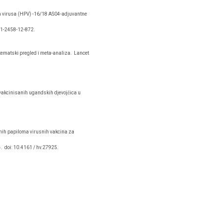
ma virusa (HPV) -16/18 AS04-adjuvantne
71-2458-12-872.
tematski pregled i meta-analiza.
Lancet
-vakcinisanih ugandskih djevojčica u
ih papiloma virusnih vakcina za
4.
doi: 10.4161 / hv.27925.