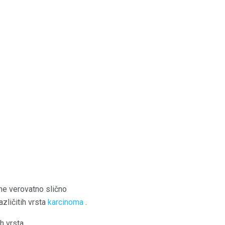
ine verovatno slično
zličitih vrsta
karcinoma
.
h vrsta.