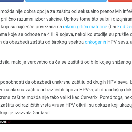
 možda nije dobra opcija za zaštitu od seksualno prenosivih infe
o prilično razumni izbor vakcine. Uprkos tome što su bili dizajni
) koja su najčešće povezana sa
rakom grlića materice
(bar
kod že
a koje se odnose na 4 ili 9 sojeva, nekoliko studije su pružile 
an da obezbedi zaštitu od širokog spektra
onkogenih
HPV seva, uk
sila, malo je verovatno da će se zaštititi od bilo kojeg sniženog 
 sposobnosti da obezbedi unakrsnu zaštitu od drugih HPV seva. I
 unakrsnu zaštitu od različitih tipova HPV-a, ali dosadašnji dok
rsne zaštite možda nije tako veliki kao Cervarix. Pored toga, neki
štitu od različitih vrsta virusa HPV otkrili su dokaze koji ukazuj
koju je izazvala Gardasil.