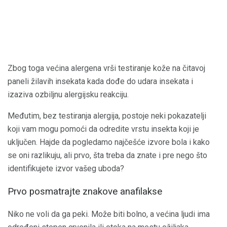
Zbog toga većina alergena vrši testiranje kože na čitavoj
paneli žilavih insekata kada dođe do udara insekata i
izaziva ozbiljnu alergijsku reakciju.
Međutim, bez testiranja alergija, postoje neki pokazatelji
koji vam mogu pomoći da odredite vrstu insekta koji je
uključen. Hajde da pogledamo najčešće izvore bola i kako
se oni razlikuju, ali prvo, šta treba da znate i pre nego što
identifikujete izvor vašeg uboda?
Prvo posmatrajte znakove anafilakse
Niko ne voli da ga peki. Može biti bolno, a većina ljudi ima