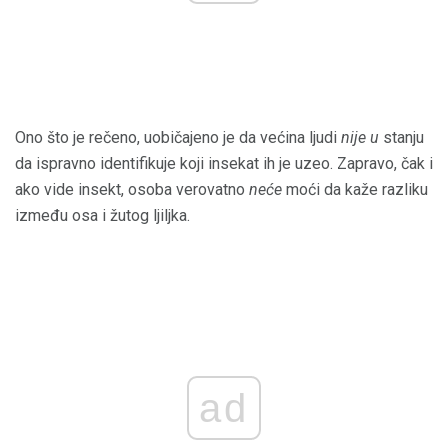
Ono što je rečeno, uobičajeno je da većina ljudi
nije u
stanju
da ispravno identifikuje koji insekat ih je uzeo. Zapravo, čak i
ako vide insekt, osoba verovatno
neće
moći da kaže razliku
između osa i žutog ljiljka.
ad