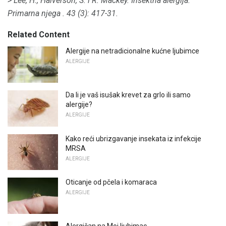
> Lee, H., Halverson, S. i R. Mackey.
Insektna alergija.
Primarna njega
.
43 (3): 417-31.
Related Content
Alergije na netradicionalne kućne ljubimce
ALERGIJE
Da li je vaš isušak krevet za grlo ili samo
alergije?
ALERGIJE
Kako reći ubrizgavanje insekata iz infekcije
MRSA
ALERGIJE
Oticanje od pčela i komaraca
ALERGIJE
Alergičan na Moj ljubimac