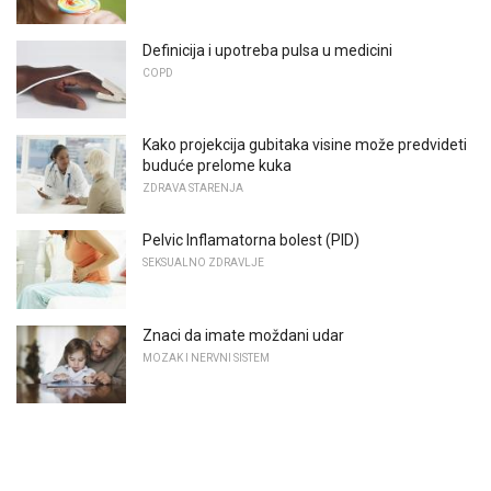
Definicija i upotreba pulsa u medicini
COPD
Kako projekcija gubitaka visine može predvideti
buduće prelome kuka
ZDRAVA STARENJA
Pelvic Inflamatorna bolest (PID)
SEKSUALNO ZDRAVLJE
Znaci da imate moždani udar
MOZAK I NERVNI SISTEM