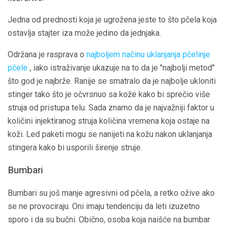
Jedna od prednosti koja je ugrožena jeste to što pčela koja
ostavlja stajter iza može jedino da jednjaka.
Održana je rasprava o
najboljem načinu uklanjanja pčelinje
pčele
, iako istraživanje ukazuje na to da je "najbolji metod"
što god je najbrže. Ranije se smatralo da je najbolje ukloniti
stinger tako što je očvrsnuo sa kože kako bi sprečio više
struja od pristupa telu. Sada znamo da je najvažniji faktor u
količini injektiranog struja količina vremena koja ostaje na
koži. Led paketi mogu se nanijeti na kožu nakon uklanjanja
stingera kako bi usporili širenje struje.
Bumbari
Bumbari su još manje agresivni od pčela, a retko ožive ako
se ne provociraju. Oni imaju tendenciju da leti izuzetno
sporo i da su bučni. Obično, osoba koja naišće na bumbar