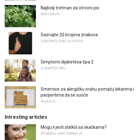
Najbolji tretman za otrovni psi
SKIN HEALTH
Saznajte 20 brojeva znakova
GUBITAK SLUHA / GLUVOĆA
Simptomi dijabetesa tipa 2
DIJABETES TIPA 2
Smernice za alergičku orahu pomažu lekarima i
pacijentima da se suoče
ALERGIJE
Intresting articles
Mogu li jesti slatkiš sa okačkama?
STOMATOLOŠKO ZDRAVLJE