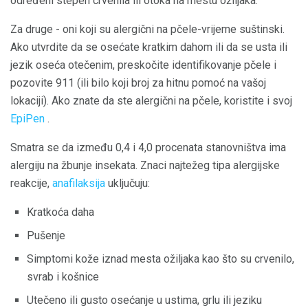
određeni stepen crvenila ili otoka na mestu ožiljaka.
Za druge - oni koji su alergični na pčele-vrijeme suštinski.
Ako utvrdite da se osećate kratkim dahom ili da se usta ili
jezik oseća otečenim, preskočite identifikovanje pčele i
pozovite 911 (ili bilo koji broj za hitnu pomoć na vašoj
lokaciji). Ako znate da ste alergični na pčele, koristite i svoj
EpiPen
.
Smatra se da između 0,4 i 4,0 procenata stanovništva ima
alergiju na žbunje insekata. Znaci najtežeg tipa alergijske
reakcije,
anafilaksija
uključuju:
Kratkoća daha
Pušenje
Simptomi kože iznad mesta ožiljaka kao što su crvenilo,
svrab i košnice
Utečeno ili gusto osećanje u ustima, grlu ili jeziku