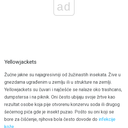
ad
Yellowjackets
Žućne jakne su najagresivniji od žužinastih insekata. Žive u
gnezdama ugrađenim u zemlju ili u strukture na zemlji.
Yellowjackets su čuvari i najčešće se nalaze oko trashcans,
dumpstersa i na piknik. Oni često ubijaju svoje žrtve kao
rezultat osobe koja pije otvorenu konzervu soda ili drugog
šećernog pića gde je insekt puzao. Pošto su oni koji se
bore za čišćenje, njihova bola često dovode do
infekcije
kože
.