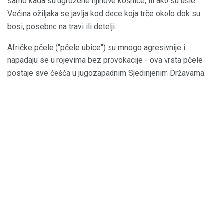
samo kada su ugrožene njihove košnice, ili ako su ušle.
Većina ožiljaka se javlja kod dece koja trče okolo dok su
bosi, posebno na travi ili detelji.
Afričke pčele ("pčele ubice") su mnogo agresivnije i
napadaju se u rojevima bez provokacije - ova vrsta pčele
postaje sve češća u jugozapadnim Sjedinjenim Državama.