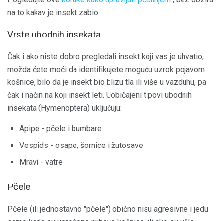
na to kakav je insekt zabio.
Vrste ubodnih insekata
Čak i ako niste dobro pregledali insekt koji vas je uhvatio,
možda ćete moći da identifikujete moguću uzrok pojavom
košnice, bilo da je insekt bio blizu tla ili više u vazduhu, pa
čak i način na koji insekt leti. Uobičajeni tipovi ubodnih
insekata (Hymenoptera) uključuju:
Apipe - pčele i bumbare
Vespids - osape, šornice i žutosave
Mravi - vatre
Pčele
Pčele (ili jednostavno "pčele") obično nisu agresivne i jedu