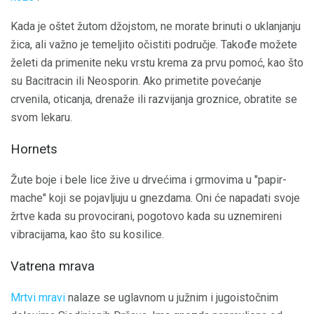
Kada je oštet žutom džojstom, ne morate brinuti o uklanjanju
žica, ali važno je temeljito očistiti područje. Takođe možete
želeti da primenite neku vrstu krema za prvu pomoć, kao što
su Bacitracin ili Neosporin. Ako primetite povećanje
crvenila, oticanja, drenaže ili razvijanja groznice, obratite se
svom lekaru.
Hornets
Žute boje i bele lice žive u drvećima i grmovima u "papir-
mache" koji se pojavljuju u gnezdama. Oni će napadati svoje
žrtve kada su provocirani, pogotovo kada su uznemireni
vibracijama, kao što su kosilice.
Vatrena mrava
Mrtvi mravi
nalaze se uglavnom u južnim i jugoistočnim