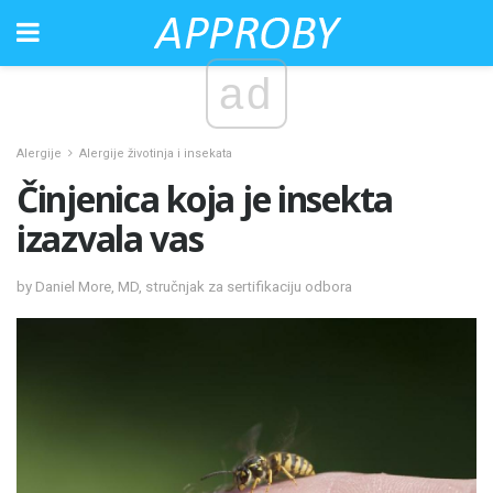
ad
Alergije
Alergije životinja i insekata
Činjenica koja je insekta
izazvala vas
by Daniel More, MD, stručnjak za sertifikaciju odbora