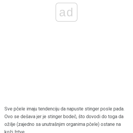
ad
Sve pčele imaju tendenciju da napuste stinger posle pada.
Ovo se dešava jer je stinger bodeč, što dovodi do toga da
ožilje (zajedno sa unutrašnjim organima pčele) ostane na
koži žrtve.