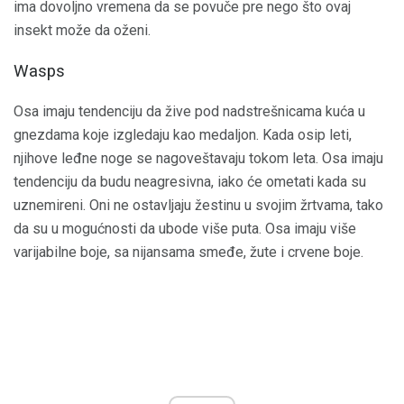
ima dovoljno vremena da se povuče pre nego što ovaj
insekt može da oženi.
Wasps
Osa imaju tendenciju da žive pod nadstrešnicama kuća u
gnezdama koje izgledaju kao medaljon. Kada osip leti,
njihove leđne noge se nagoveštavaju tokom leta. Osa imaju
tendenciju da budu neagresivna, iako će ometati kada su
uznemireni. Oni ne ostavljaju žestinu u svojim žrtvama, tako
da su u mogućnosti da ubode više puta. Osa imaju više
varijabilne boje, sa nijansama smeđe, žute i crvene boje.