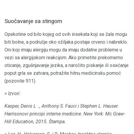
Suočavanje sa stingom
Opekotine od bilo kojeg od ovih insekata koji se žale mogu
biti bolne, a područje oko ožiljaka postaje crveno i nabreklo.
Oni koji imaju alergiju mogu da imaju dodatne probleme u
vezi sa alergijskom reakcijom. Ako primetite prekomerno
oticanje, zgušnjavanje jezika, a naročito piskanje ili osećanje
poput grla se zatvara, potražite hitnu medicinsku pomoć
(pozovite 911).
> Izvori:
Kasper, Denis L .., Anthony S. Fauci i Stephen L. Hauser.
Harrisonovi principi interne medicine.
New York: Mc Graw-
Hill Education, 2015. Štampa.