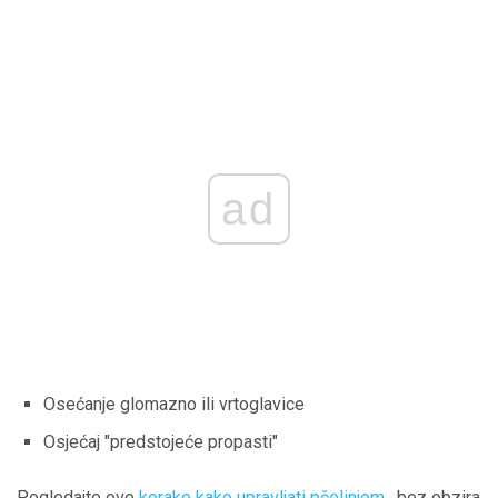
ad
Osećanje glomazno ili vrtoglavice
Osjećaj "predstojeće propasti"
Pogledajte ove
korake kako upravljati pčelinjem
, bez obzira