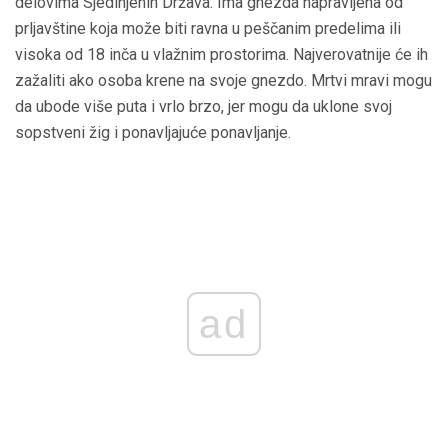
delovima Sjedinjenih Država. Ima gnezda napravljena od
prljavštine koja može biti ravna u peščanim predelima ili
visoka od 18 inča u vlažnim prostorima. Najverovatnije će ih
zažaliti ako osoba krene na svoje gnezdo. Mrtvi mravi mogu
da ubode više puta i vrlo brzo, jer mogu da uklone svoj
sopstveni žig i ponavljajuće ponavljanje.
ad