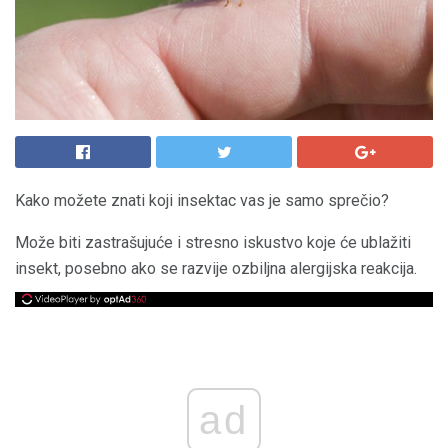
Kako možete znati koji insektac vas je samo sprečio?
Može biti zastrašujuće i stresno iskustvo koje će ublažiti
insekt, posebno ako se razvije ozbiljna alergijska reakcija.
ad