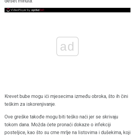
deset minuta.
ad
Krevet bube mogu ići mjesecima između obroka, što ih čini
teškim za iskorenjivanje.
Ove greške takođe mogu biti teško naći jer se skrivaju
tokom dana. Možda ćete pronaći dokaze o infekciji
posteljice, kao što su crne mrlje na listovima i dušekima, koji