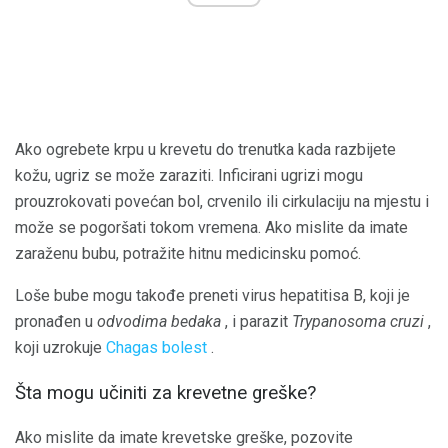
Ako ogrebete krpu u krevetu do trenutka kada razbijete
kožu, ugriz se može zaraziti. Inficirani ugrizi mogu
prouzrokovati povećan bol, crvenilo ili cirkulaciju na mjestu i
može se pogoršati tokom vremena. Ako mislite da imate
zaraženu bubu, potražite hitnu medicinsku pomoć.
Loše bube mogu takođe preneti virus hepatitisa B, koji je
pronađen u
odvodima bedaka
, i parazit
Trypanosoma cruzi
,
koji uzrokuje
Chagas bolest
.
Šta mogu učiniti za krevetne greške?
Ako mislite da imate krevetske greške, pozovite