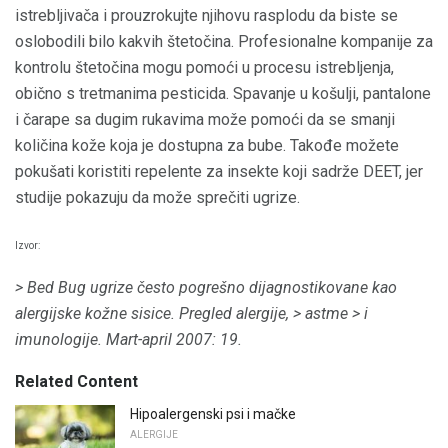
istrebljivača i prouzrokujte njihovu rasplodu da biste se
oslobodili bilo kakvih štetočina. Profesionalne kompanije za
kontrolu štetočina mogu pomoći u procesu istrebljenja,
obično s tretmanima pesticida. Spavanje u košulji, pantalone
i čarape sa dugim rukavima može pomoći da se smanji
količina kože koja je dostupna za bube. Takođe možete
pokušati koristiti repelente za insekte koji sadrže DEET, jer
studije pokazuju da može sprečiti ugrize.
Izvor:
> Bed Bug ugrize često pogrešno dijagnostikovane kao
alergijske kožne sisice.
Pregled alergije,
> astme
> i
imunologije.
Mart-april 2007: 19.
Related Content
Hipoalergenski psi i mačke
ALERGIJE