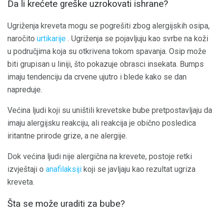
Da li krećete greške uzrokovati ishrane?
Ugriženja kreveta mogu se pogrešiti zbog alergijskih osipa,
naročito
urtikarije
. Ugriženja se pojavljuju kao svrbe na koži
u područjima koja su otkrivena tokom spavanja. Osip može
biti grupisan u liniji, što pokazuje obrasci insekata. Bumps
imaju tendenciju da crvene ujutro i blede kako se dan
napreduje.
Većina ljudi koji su uništili krevetske bube pretpostavljaju da
imaju alergijsku reakciju, ali reakcija je obično posledica
iritantne prirode grize, a ne alergije.
Dok većina ljudi nije alergična na krevete, postoje retki
izvještaji o
anafilaksiji
koji se javljaju kao rezultat ugriza
kreveta.
Šta se može uraditi za bube?