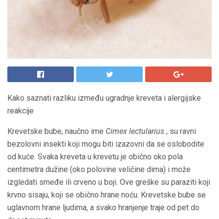
Kako saznati razliku između ugradnje kreveta i alergijske
reakcije
Krevetske bube, naučno ime
Cimex lectularius
, su ravni
bezolovni insekti koji mogu biti izazovni da se oslobodite
od kuće. Svaka kreveta u krevetu je obično oko pola
centimetra dužine (oko polovine veličine dima) i može
izgledati smeđe ili crveno u boji. Ove greške su paraziti koji
krvno sisaju, koji se obično hrane noću. Krevetske bube se
uglavnom hrane ljudima, a svako hranjenje traje od pet do