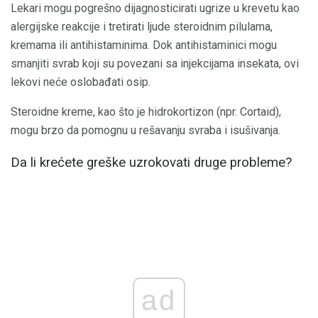
Lekari mogu pogrešno dijagnosticirati ugrize u krevetu kao
alergijske reakcije i tretirati ljude steroidnim pilulama,
kremama ili antihistaminima. Dok antihistaminici mogu
smanjiti svrab koji su povezani sa injekcijama insekata, ovi
lekovi neće oslobađati osip.
Steroidne kreme, kao što je hidrokortizon (npr. Cortaid),
mogu brzo da pomognu u rešavanju svraba i isušivanja.
Da li krećete greške uzrokovati druge probleme?
ad