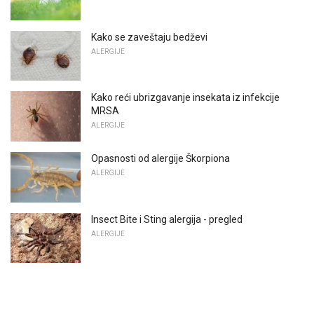
Kako se zaveštaju bedževi
ALERGIJE
Kako reći ubrizgavanje insekata iz infekcije
MRSA
ALERGIJE
Opasnosti od alergije Škorpiona
ALERGIJE
Insect Bite i Sting alergija - pregled
ALERGIJE