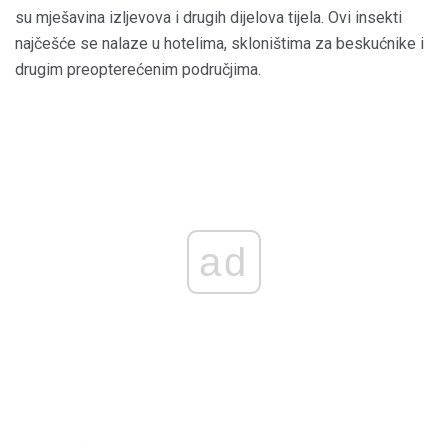
su mješavina izljevova i drugih dijelova tijela. Ovi insekti
najčešće se nalaze u hotelima, skloništima za beskućnike i
drugim preopterećenim područjima.
ad