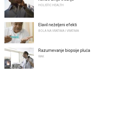
HOLISTIC HEALTH
Elavil neželjeni efekti
BOLA NA VRATIMA I VRATIMA
Razumevanje biopsije pluća
RAK