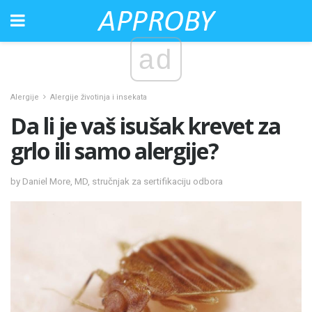
ad
Alergije
Alergije životinja i insekata
Da li je vaš isušak krevet za
grlo ili samo alergije?
by Daniel More, MD, stručnjak za sertifikaciju odbora