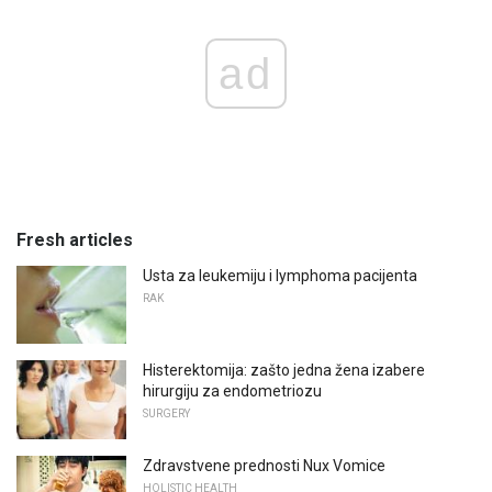
ad
Fresh articles
Usta za leukemiju i lymphoma pacijenta
RAK
Histerektomija: zašto jedna žena izabere
hirurgiju za endometriozu
SURGERY
Zdravstvene prednosti Nux Vomice
HOLISTIC HEALTH