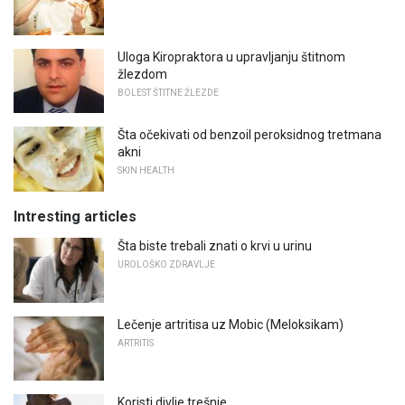
Uloga Kiropraktora u upravljanju štitnom
žlezdom
BOLEST ŠTITNE ŽLEZDE
Šta očekivati ​​od benzoil peroksidnog tretmana
akni
SKIN HEALTH
Intresting articles
Šta biste trebali znati o krvi u urinu
UROLOŠKO ZDRAVLJE
Lečenje artritisa uz Mobic (Meloksikam)
ARTRITIS
Koristi divlje trešnje