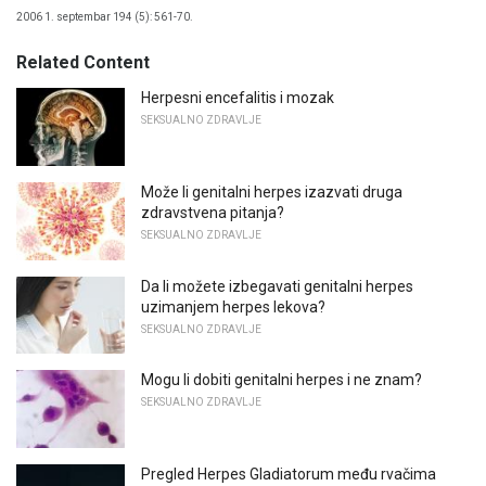
2006 1. septembar 194 (5): 561-70.
Related Content
Herpesni encefalitis i mozak
SEKSUALNO ZDRAVLJE
Može li genitalni herpes izazvati druga
zdravstvena pitanja?
SEKSUALNO ZDRAVLJE
Da li možete izbegavati genitalni herpes
uzimanjem herpes lekova?
SEKSUALNO ZDRAVLJE
Mogu li dobiti genitalni herpes i ne znam?
SEKSUALNO ZDRAVLJE
Pregled Herpes Gladiatorum među rvačima