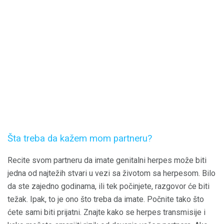
Šta treba da kažem mom partneru?
Recite svom partneru da imate genitalni herpes može biti
jedna od najtežih stvari u vezi sa životom sa herpesom. Bilo
da ste zajedno godinama, ili tek počinjete, razgovor će biti
težak. Ipak, to je ono što treba da imate. Počnite tako što
ćete sami biti prijatni. Znajte kako se herpes transmisije i