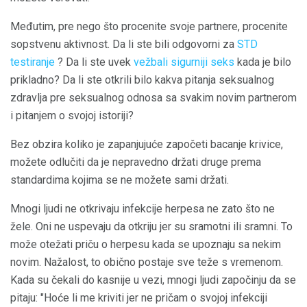
Međutim, pre nego što procenite svoje partnere, procenite
sopstvenu aktivnost. Da li ste bili odgovorni za
STD
testiranje
? Da li ste uvek
vežbali sigurniji seks
kada je bilo
prikladno? Da li ste otkrili bilo kakva pitanja seksualnog
zdravlja pre seksualnog odnosa sa svakim novim partnerom
i pitanjem o svojoj istoriji?
Bez obzira koliko je zapanjujuće započeti bacanje krivice,
možete odlučiti da je nepravedno držati druge prema
standardima kojima se ne možete sami držati.
Mnogi ljudi ne otkrivaju infekcije herpesa ne zato što ne
žele. Oni ne uspevaju da otkriju jer su sramotni ili sramni. To
može otežati priču o herpesu kada se upoznaju sa nekim
novim. Nažalost, to obično postaje sve teže s vremenom.
Kada su čekali do kasnije u vezi, mnogi ljudi započinju da se
pitaju: "Hoće li me kriviti jer ne pričam o svojoj infekciji