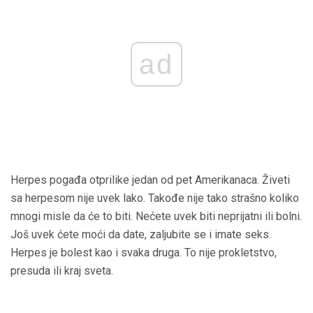
ad
Herpes pogađa otprilike jedan od pet Amerikanaca. Živeti
sa herpesom nije uvek lako. Takođe nije tako strašno koliko
mnogi misle da će to biti. Nećete uvek biti neprijatni ili bolni.
Još uvek ćete moći da date, zaljubite se i imate seks.
Herpes je bolest kao i svaka druga. To nije prokletstvo,
presuda ili kraj sveta.