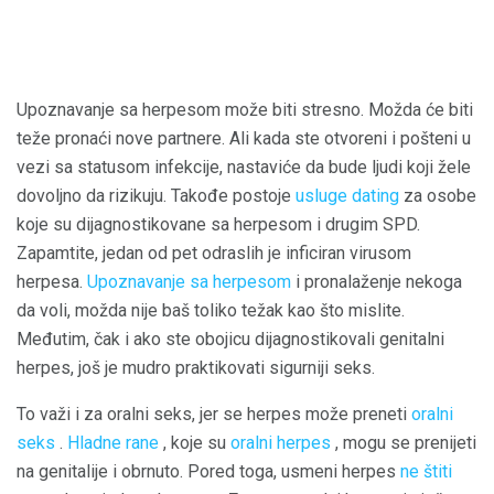
Upoznavanje sa herpesom može biti stresno. Možda će biti
teže pronaći nove partnere. Ali kada ste otvoreni i pošteni u
vezi sa statusom infekcije, nastaviće da bude ljudi koji žele
dovoljno da rizikuju. Takođe postoje
usluge dating
za osobe
koje su dijagnostikovane sa herpesom i drugim SPD.
Zapamtite, jedan od pet odraslih je inficiran virusom
herpesa.
Upoznavanje sa herpesom
i pronalaženje nekoga
da voli, možda nije baš toliko težak kao što mislite.
Međutim, čak i ako ste obojicu dijagnostikovali genitalni
herpes, još je mudro praktikovati sigurniji seks.
To važi i za oralni seks, jer se herpes može preneti
oralni
seks
.
Hladne rane
, koje su
oralni herpes
, mogu se prenijeti
na genitalije i obrnuto. Pored toga, usmeni herpes
ne štiti