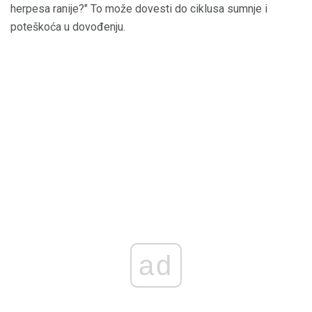
herpesa ranije?" To može dovesti do ciklusa sumnje i
poteškoća u dovođenju.
ad