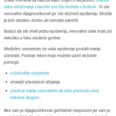
Imate vremena da naučite kako živjeti s herpesom.
Uradite
neka istraživanja
i
naučite sve što možete o bolesti
. Vi ste
verovatno dijagnostikovali jer ste doživeli epidemiju. Možda
je bilo strašno i bolno, ali nemojte paničiti.
Budući da ste imali jednu epidemiju, verovatno ćete imati još
nekoliko u toku sledeće godine.
Međutim, vremenom će vaše epidemije postati manje
učestale. Postoje lekovi koje možete uzeti da biste
pomogli:
oslobodite simptome
smanjiti učestalost izbijanja
učiniti je manje verovatnim da ćete prenositi virus
nekome drugom
.
Ako vam je dijagnostikovan genitalnim herpesom jer vam je