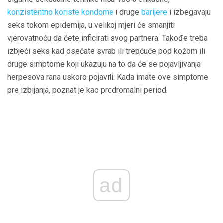
konzistentno koriste kondome
i druge
barijere
i izbegavaju
seks tokom epidemija, u velikoj mjeri će smanjiti
vjerovatnoću da ćete inficirati svog partnera. Takođe treba
izbjeći seks kad osećate svrab ili trepćuće pod kožom ili
druge simptome koji ukazuju na to da će se pojavljivanja
herpesova rana uskoro pojaviti. Kada imate ove simptome
pre izbijanja, poznat je kao prodromalni period.
ad