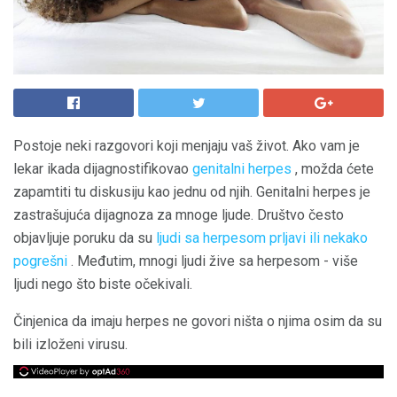
Postoje neki razgovori koji menjaju vaš život. Ako vam je
lekar ikada dijagnostifikovao
genitalni herpes
, možda ćete
zapamtiti tu diskusiju kao jednu od njih. Genitalni herpes je
zastrašujuća dijagnoza za mnoge ljude. Društvo često
objavljuje poruku da su
ljudi sa herpesom prljavi ili nekako
pogrešni
. Međutim, mnogi ljudi žive sa herpesom - više
ljudi nego što biste očekivali.
Činjenica da imaju herpes ne govori ništa o njima osim da su
bili izloženi virusu.