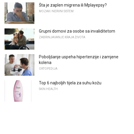
Šta je zaplen migrena ili Mplayepsy?
MOZAK I NERVNI SISTEM
Grupni domovi za osobe sa invaliditetom
ZABRINJAVANJE KRAJA ŽIVOTA
Poboljšanje uspeha hipertenzije i zamjene
kolena
ORTOPEDIJA
Top 6 najboljih tijela za suhu kožu
SKIN HEALTH