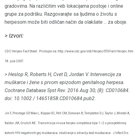
gradovima. Na različitim veb lokacijama postoje i online
grupe za podršku. Razgovarajte sa ljudima o životu s
herpesom može biti odličan način da olakšate ... za oboje.
> Izvori:
CDC Herpes Fact Sheet.
Pristupio na: http: //www.cdc.gov/std/Herpes/STDFact-Herpes.htm
18. jula 2007.
> Heslop R, Roberts H, Cvet D, Jordan V. Intervencije za
muškarce i žene s prvom epizodom genitalnog herpesa.
Cochrane Database Syst Rev. 2016 Aug 30; (8): CD010684.
doi: 10.1002 / 14651858.CD010684.pub2.
Jin F, Prestage GP, Mao L, Kippax SC, Pell CM, Donovan B, Templeton DJ, Taylor J, Mindel A,
Kaldor JM, Grulich AE.
Transmisija virusa herpes simpleksa tipa 1 i 2 u prospektivnoj
kohorti HIV-negativnih gej muškaraca: studiranje o zdravlju kod muškaraca.
J Infect Dis.