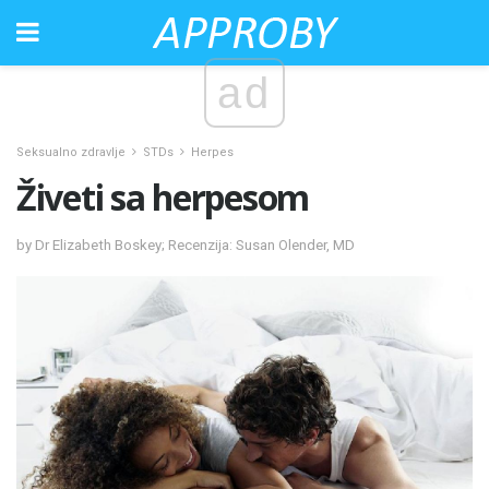
ad
Seksualno zdravlje
STDs
Herpes
Živeti sa herpesom
by Dr Elizabeth Boskey; Recenzija: Susan Olender, MD