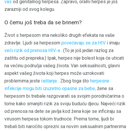
vas
od genitalnog herpesa. Zapravo, oralni herpes je još
zarazniji od svog kolegu.
O čemu još treba da se brinem?
Život s herpesom ima nekoliko drugih efekata na vaše
zdravlje. Ljudi sa herpesom
povećavaju se za HIV
i imaju
veći rizik od prenosa HIV-a
. (To je još jedan razlog za
zaštitu od prepreka.) Ipak, herpes nije bolest koja će uticati
na većinu područja vašeg života. Van seksualnosti, glavni
aspekt vašeg života koji herpes može uzrokovati
problemima jeste
raštanje
. Zbog toga što
herpesne
infekcije mogu biti izuzetno opasne za bebe,
žene sa
herpesom bi trebale razgovarati sa svojim porodničarima o
tome kako smanjiti rizik za svoju buduću djecu. Najveći rizik
od prenosa na dete se javlja kod žena koje se inficiraju sa
virusom herpesa tokom trudnoće. Prema tome, ljudi bi
trebali biti naročito oprezni sa novim seksualnim partnerima