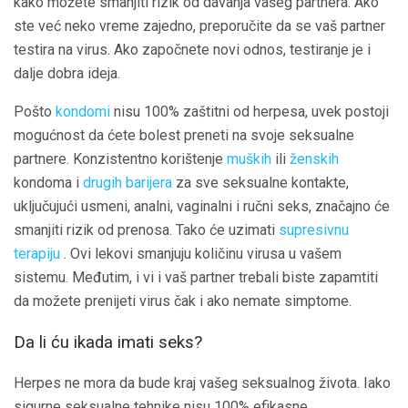
kako možete smanjiti rizik od davanja vašeg partnera. Ako
ste već neko vreme zajedno, preporučite da se vaš partner
testira na virus. Ako započnete novi odnos, testiranje je i
dalje dobra ideja.
Pošto
kondomi
nisu 100% zaštitni od herpesa, uvek postoji
mogućnost da ćete bolest preneti na svoje seksualne
partnere. Konzistentno korištenje
muških
ili
ženskih
kondoma i
drugih barijera
za sve seksualne kontakte,
uključujući usmeni, analni, vaginalni i ručni seks, značajno će
smanjiti rizik od prenosa. Tako će uzimati
supresivnu
terapiju
. Ovi lekovi smanjuju količinu virusa u vašem
sistemu. Međutim, i vi i vaš partner trebali biste zapamtiti
da možete prenijeti virus čak i ako nemate simptome.
Da li ću ikada imati seks?
Herpes ne mora da bude kraj vašeg seksualnog života. Iako
sigurne seksualne tehnike nisu 100% efikasne,