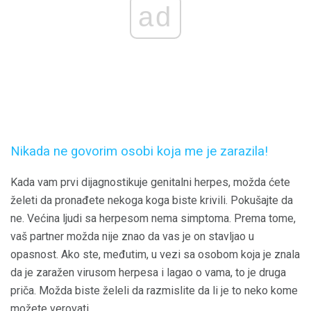
ad
Nikada ne govorim osobi koja me je zarazila!
Kada vam prvi dijagnostikuje genitalni herpes, možda ćete
želeti da pronađete nekoga koga biste krivili. Pokušajte da
ne. Većina ljudi sa herpesom nema simptoma. Prema tome,
vaš partner možda nije znao da vas je on stavljao u
opasnost. Ako ste, međutim, u vezi sa osobom koja je znala
da je zaražen virusom herpesa i lagao o vama, to je druga
priča. Možda biste želeli da razmislite da li je to neko kome
možete verovati.