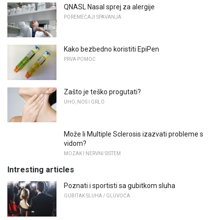
QNASL Nasal sprej za alergije
POREMEĆAJI SPAVANJA
Kako bezbedno koristiti EpiPen
PRVA POMOĆ
Zašto je teško progutati?
UHO, NOS I GRLO
Može li Multiple Sclerosis izazvati probleme s
vidom?
MOZAK I NERVNI SISTEM
Intresting articles
Poznati i sportisti sa gubitkom sluha
GUBITAK SLUHA / GLUVOĆA