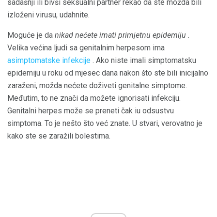
sadašnji ili bivši seksualni partner rekao da ste možda bili
izloženi virusu, udahnite.
Moguće je da
nikad nećete imati primjetnu epidemiju
.
Velika većina ljudi sa genitalnim herpesom ima
asimptomatske infekcije
. Ako niste imali simptomatsku
epidemiju u roku od mjesec dana nakon što ste bili inicijalno
zaraženi, možda nećete doživeti genitalne simptome.
Međutim, to ne znači da možete ignorisati infekciju.
Genitalni herpes može se preneti čak iu odsustvu
simptoma. To je nešto što već znate. U stvari, verovatno je
kako ste se zaražili bolestima.