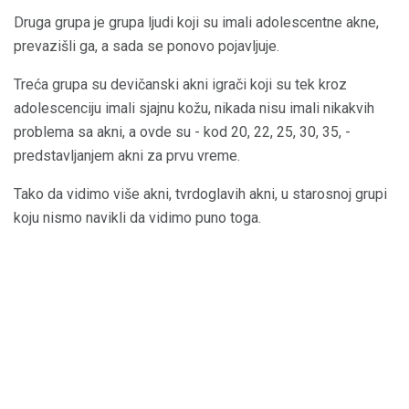
Druga grupa je grupa ljudi koji su imali adolescentne akne,
prevazišli ga, a sada se ponovo pojavljuje.
Treća grupa su devičanski akni igrači koji su tek kroz
adolescenciju imali sjajnu kožu, nikada nisu imali nikakvih
problema sa akni, a ovde su - kod 20, 22, 25, 30, 35, -
predstavljanjem akni za prvu vreme.
Tako da vidimo više akni, tvrdoglavih akni, u starosnoj grupi
koju nismo navikli da vidimo puno toga.