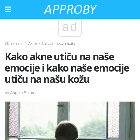
ad
Skin Health
Akne
Uzroci i faktori rizika
Kako akne utiču na naše
emocije i kako naše emocije
utiču na našu kožu
by Angela Palmer