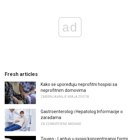
ad
Fresh articles
Kako se upoređuju neprofitni hospisi sa
neprofitnim domovima
ZABRINJAVANJE KRAJA ŽIVOTA
Gastroenterolog i Hepatolog Informacije o
zaradama
ZA ZDRAVSTVENE RADNIKE
Toujeo - Lantus u svojoj koncentriranoj formi