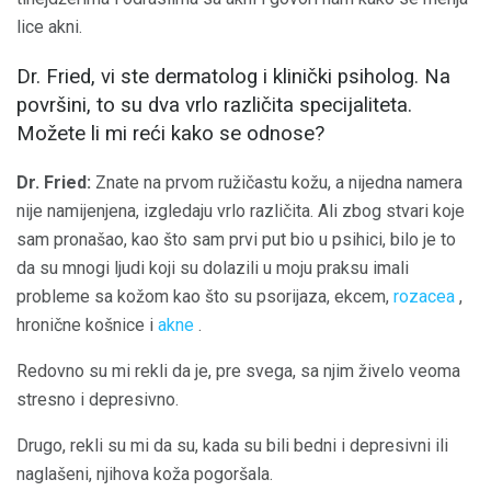
lice akni.
Dr. Fried, vi ste dermatolog i klinički psiholog. Na
površini, to su dva vrlo različita specijaliteta.
Možete li mi reći kako se odnose?
Dr. Fried:
Znate na prvom ružičastu kožu, a nijedna namera
nije namijenjena, izgledaju vrlo različita. Ali zbog stvari koje
sam pronašao, kao što sam prvi put bio u psihici, bilo je to
da su mnogi ljudi koji su dolazili u moju praksu imali
probleme sa kožom kao što su psorijaza, ekcem,
rozacea
,
hronične košnice i
akne
.
Redovno su mi rekli da je, pre svega, sa njim živelo veoma
stresno i depresivno.
Drugo, rekli su mi da su, kada su bili bedni i depresivni ili
naglašeni, njihova koža pogoršala.