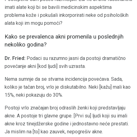
imati alate koji bi se bavili medicinskim aspektima
problema kože i pokušali inkorporirati neke od psiholoških
alata koji im mogu pomoći?
Kako se prevalenca akni promenila u poslednjih
nekoliko godina?
Dr. Fried:
Podaci su razumno jasni da postoji dramatično
povećanje akni [kod ljudi] svih uzrasta.
Nema sumnje da se stvarna incidencija povećava. Sada,
koliko je tačan broj, vrlo je diskutabilno. Neki [kažu] mali kao
15%, neki pokazuju do 30%.
Postoji vrlo značajan broj odraslih ženki koji predstavljaju
akne. A postoje tri glavne grupe. [Prvi su] ljudi koji su imali
akne kroz tinejdžerske godine i jednostavno neće prestati.
Ja mislim na [to] kao zauvek, nepogrešiv akne.