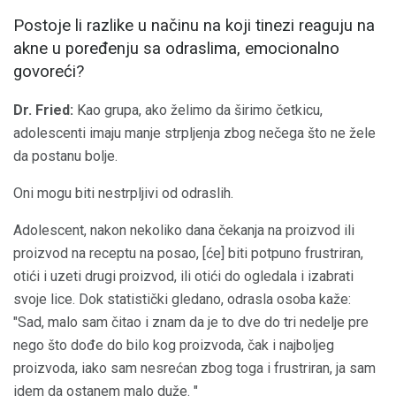
Postoje li razlike u načinu na koji tinezi reaguju na
akne u poređenju sa odraslima, emocionalno
govoreći?
Dr. Fried:
Kao grupa, ako želimo da širimo četkicu,
adolescenti imaju manje strpljenja zbog nečega što ne žele
da postanu bolje.
Oni mogu biti nestrpljivi od odraslih.
Adolescent, nakon nekoliko dana čekanja na proizvod ili
proizvod na receptu na posao, [će] biti potpuno frustriran,
otići i uzeti drugi proizvod, ili otići do ogledala i izabrati
svoje lice. Dok statistički gledano, odrasla osoba kaže:
"Sad, malo sam čitao i znam da je to dve do tri nedelje pre
nego što dođe do bilo kog proizvoda, čak i najboljeg
proizvoda, iako sam nesrećan zbog toga i frustriran, ja sam
idem da ostanem malo duže. "