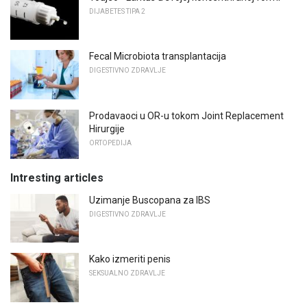
DIJABETES TIPA 2
Fecal Microbiota transplantacija
DIGESTIVNO ZDRAVLJE
Prodavaoci u OR-u tokom Joint Replacement
Hirurgije
ORTOPEDIJA
Intresting articles
Uzimanje Buscopana za IBS
DIGESTIVNO ZDRAVLJE
Kako izmeriti penis
SEKSUALNO ZDRAVLJE