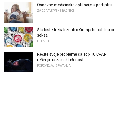
Osnovne medicinske aplikacije u pedijatriji
ZA ZDRAVSTVENE RADNIKE
Šta biste trebali znati o širenju hepatitisa od
seksa
HEPATITIS
Rešite svoje probleme sa Top 10 CPAP
rešenjima za usklađenost
POREMEĆAJI SPAVANJA