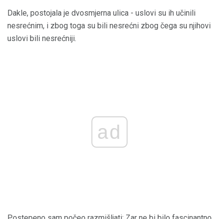
Dakle, postojala je dvosmjerna ulica - uslovi su ih učinili
nesrećnim, i zbog toga su bili nesrećni zbog čega su njihovi
uslovi bili nesrećniji.
ad
Postepeno sam počeo razmišljati: Zar ne bi bilo fascinantno