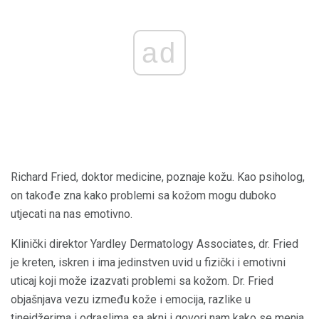
ad
Richard Fried, doktor medicine, poznaje kožu. Kao psiholog,
on takođe zna kako problemi sa kožom mogu duboko
utjecati na nas emotivno.
Klinički direktor Yardley Dermatology Associates, dr. Fried
je kreten, iskren i ima jedinstven uvid u fizički i emotivni
uticaj koji može izazvati problemi sa kožom. Dr. Fried
objašnjava vezu između kože i emocija, razlike u
tinejdžerima i odraslima sa akni i govori nam kako se menja