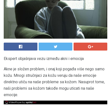
Ekspert objašnjava vezu između akni i emocija
Akne je složen problem, i onaj koji pogađa više nego samo
kožu. Mnogi stručnjaci za kožu veruju da naše emocije
direktno utiču na naše probleme sa kožom. Nasuprot tome,
naši problemi sa kožom takođe mogu uticati na naše
emocije.