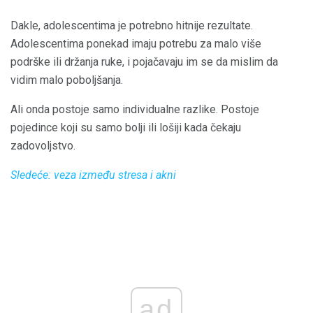
Dakle, adolescentima je potrebno hitnije rezultate.
Adolescentima ponekad imaju potrebu za malo više
podrške ili držanja ruke, i pojačavaju im se da mislim da
vidim malo poboljšanja.
Ali onda postoje samo individualne razlike. Postoje
pojedince koji su samo bolji ili lošiji kada čekaju
zadovoljstvo.
Sledeće: veza između stresa i akni
ad