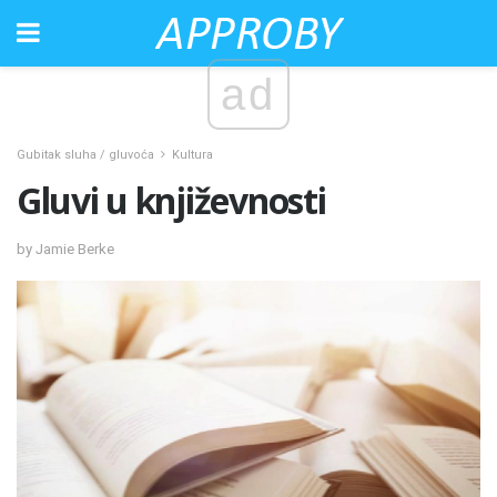
ad
Gubitak sluha / gluvoća
Kultura
Gluvi u književnosti
by Jamie Berke