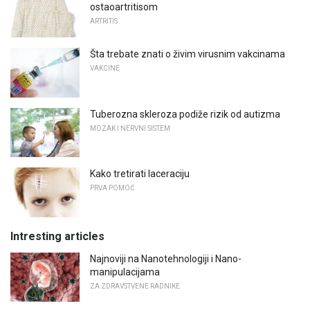
ostaoartritisom
ARTRITIS
Šta trebate znati o živim virusnim vakcinama
VAKCINE
Tuberozna skleroza podiže rizik od autizma
MOZAK I NERVNI SISTEM
Kako tretirati laceraciju
PRVA POMOĆ
Intresting articles
Najnoviji na Nanotehnologiji i Nano-
manipulacijama
ZA ZDRAVSTVENE RADNIKE