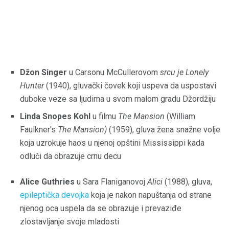
Džon Singer
u Carsonu McCullerovom
srcu je Lonely
Hunter
(1940), gluvački čovek koji uspeva da uspostavi
duboke veze sa ljudima u svom malom gradu Džordžiju
Linda Snopes Kohl
u filmu
The Mansion
(William
Faulkner's
The Mansion)
(1959), gluva žena snažne volje
koja uzrokuje haos u njenoj opštini Mississippi kada
odluči da obrazuje crnu decu
Alice Guthries
u Sara Flaniganovoj
Alici
(1988), gluva,
epileptička devojka
koja je nakon napuštanja od strane
njenog oca uspela da se obrazuje i prevaziđe
zlostavljanje svoje mladosti