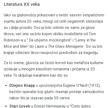
Literatura XX veka
Iako su gluhonošću prikazivani u nešto sasvim simpatičnom
svjetlu autora 20. veka, mnogi od istih negativnih stereotipa
su i dalje prisutni. Ovo je bilo istinito ne samo za gluve
likove, već one sa bilo kojom obliku invaliditeta od Tom
Robinson-a u "
Da ubijemo mockingbird"
i "Lenny in the
Mice and Men"
do Laure u
The Glass Menagerie
. Svi su bili
krajnje oštećeni likovi neopozivo predviđeni za tragediju.
Za to vreme, gluvoća se često koristi kao metafora kulturne
izolacije u mnogim klasičnim romanima i pričama iz 20.
veka. To uključuje karaktere kao što su:
Džejms Knapp
u
upozorenjima
Eugene O'Neill (1913),
bežični operater koji glumi i kasnije počinje samoubistvo
nakon što je izazvao pada SS carice
Stari čovek
u Ernest Hemingway-u "Čisto dobro