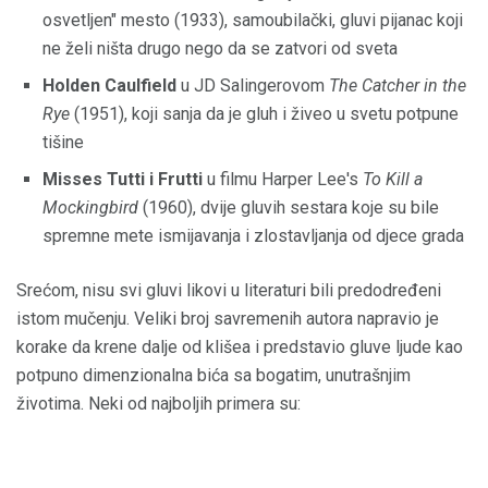
osvetljen" mesto (1933), samoubilački, gluvi pijanac koji
ne želi ništa drugo nego da se zatvori od sveta
Holden Caulfield
u JD Salingerovom
The Catcher in the
Rye
(1951), koji sanja da je gluh i živeo u svetu potpune
tišine
Misses Tutti i Frutti
u filmu Harper Lee's
To Kill a
Mockingbird
(1960), dvije gluvih sestara koje su bile
spremne mete ismijavanja i zlostavljanja od djece grada
Srećom, nisu svi gluvi likovi u literaturi bili predodređeni
istom mučenju. Veliki broj savremenih autora napravio je
korake da krene dalje od klišea i predstavio gluve ljude kao
potpuno dimenzionalna bića sa bogatim, unutrašnjim
životima. Neki od najboljih primera su: