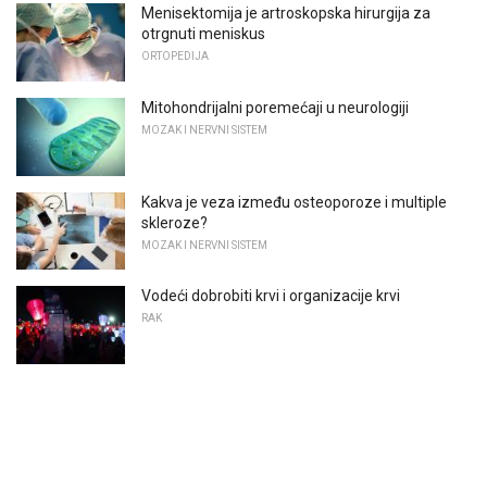
Menisektomija je artroskopska hirurgija za
otrgnuti meniskus
ORTOPEDIJA
Mitohondrijalni poremećaji u neurologiji
MOZAK I NERVNI SISTEM
Kakva je veza između osteoporoze i multiple
skleroze?
MOZAK I NERVNI SISTEM
Vodeći dobrobiti krvi i organizacije krvi
RAK