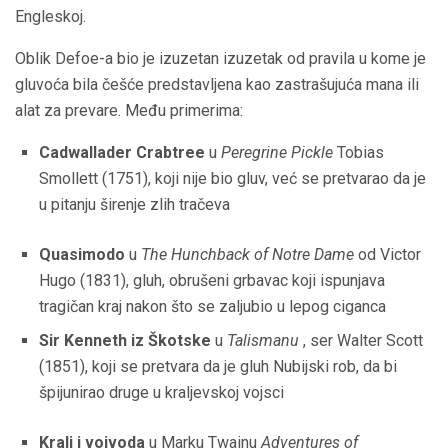
Engleskoj.
Oblik Defoe-a bio je izuzetan izuzetak od pravila u kome je
gluvoća bila češće predstavljena kao zastrašujuća mana ili
alat za prevare. Među primerima:
Cadwallader Crabtree
u
Peregrine Pickle
Tobias
Smollett (1751), koji nije bio gluv, već se pretvarao da je
u pitanju širenje zlih tračeva
Quasimodo
u
The Hunchback of Notre Dame
od Victor
Hugo (1831), gluh, obrušeni grbavac koji ispunjava
tragičan kraj nakon što se zaljubio u lepog ciganca
Sir Kenneth iz Škotske
u
Talismanu
, ser Walter Scott
(1851), koji se pretvara da je gluh Nubijski rob, da bi
špijunirao druge u kraljevskoj vojsci
Kralj i vojvoda
u Marku Twainu
Adventures of