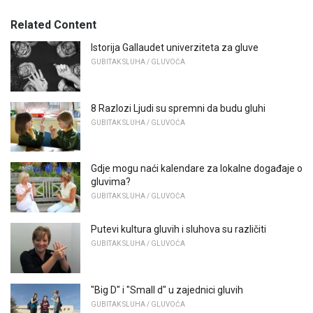
Related Content
Istorija Gallaudet univerziteta za gluve
GUBITAK SLUHA / GLUVOĆA
8 Razlozi Ljudi su spremni da budu gluhi
GUBITAK SLUHA / GLUVOĆA
Gdje mogu naći kalendare za lokalne događaje o
gluvima?
GUBITAK SLUHA / GLUVOĆA
Putevi kultura gluvih i sluhova su različiti
GUBITAK SLUHA / GLUVOĆA
"Big D" i "Small d" u zajednici gluvih
GUBITAK SLUHA / GLUVOĆA