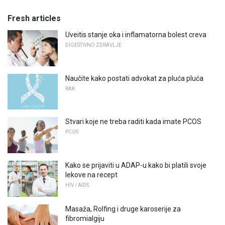
Fresh articles
Uveitis stanje oka i inflamatorna bolest creva
DIGESTIVNO ZDRAVLJE
Naučite kako postati advokat za pluća pluća
RAK
Stvari koje ne treba raditi kada imate PCOS
PCOS
Kako se prijaviti u ADAP-u kako bi platili svoje
lekove na recept
HIV / AIDS
Masaža, Rolfing i druge karoserije za
fibromialgiju