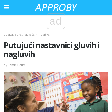
ad
Gubitak sluha / gluvoća
Podrška
Putujući nastavnici gluvih i
nagluvih
by Jamie Berke