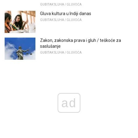
GUBITAK SLUHA / GLUVOĆA
Gluva kultura u Indiji danas
GUBITAK SLUHA / GLUVOĆA
Zakon, zakonska prava i gluh / teškoće za
saslušanje
GUBITAK SLUHA / GLUVOĆA
ad