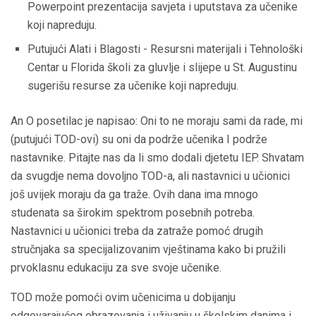
Powerpoint prezentacija savjeta i uputstava za učenike
koji napreduju.
Putujući Alati i Blagosti - Resursni materijali i Tehnološki
Centar u Florida školi za gluvlje i slijepe u St. Augustinu
sugerišu resurse za učenike koji napreduju.
An O posetilac je napisao: Oni to ne moraju sami da rade, mi
(putujući TOD-ovi) su oni da podrže učenika I podrže
nastavnike. Pitajte nas da li smo dodali djetetu IEP. Shvatam
da svugdje nema dovoljno TOD-a, ali nastavnici u učionici
još uvijek moraju da ga traže. Ovih dana ima mnogo
studenata sa širokim spektrom posebnih potreba.
Nastavnici u učionici treba da zatraže pomoć drugih
stručnjaka sa specijalizovanim vještinama kako bi pružili
prvoklasnu edukaciju za sve svoje učenike.
TOD može pomoći ovim učenicima u dobijanju
odgovarajućeg obrazovanja i uživanju u školskim danima i