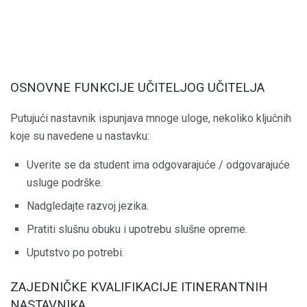
OSNOVNE FUNKCIJE UČITELJOG UČITELJA
Putujući nastavnik ispunjava mnoge uloge, nekoliko ključnih
koje su navedene u nastavku:
Uverite se da student ima odgovarajuće / odgovarajuće
usluge podrške.
Nadgledajte razvoj jezika.
Pratiti slušnu obuku i upotrebu slušne opreme.
Uputstvo po potrebi.
ZAJEDNIČKE KVALIFIKACIJE ITINERANTNIH
NASTAVNIKA