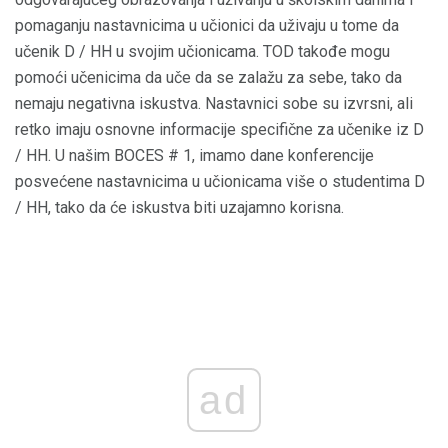
pomaganju nastavnicima u učionici da uživaju u tome da
učenik D / HH u svojim učionicama. TOD takođe mogu
pomoći učenicima da uče da se zalažu za sebe, tako da
nemaju negativna iskustva. Nastavnici sobe su izvrsni, ali
retko imaju osnovne informacije specifične za učenike iz D
/ HH. U našim BOCES # 1, imamo dane konferencije
posvećene nastavnicima u učionicama više o studentima D
/ HH, tako da će iskustva biti uzajamno korisna.
ad