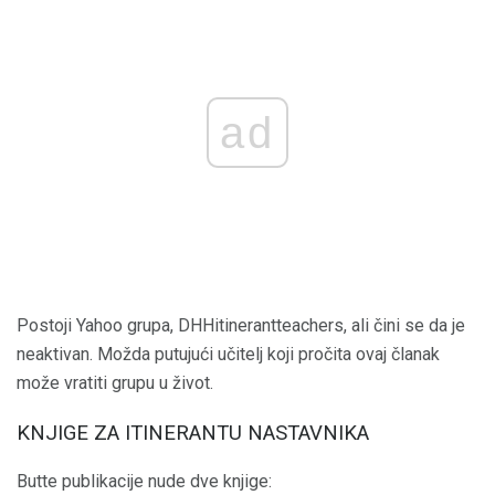
ad
Postoji Yahoo grupa, DHHitinerantteachers, ali čini se da je
neaktivan. Možda putujući učitelj koji pročita ovaj članak
može vratiti grupu u život.
KNJIGE ZA ITINERANTU NASTAVNIKA
Butte publikacije nude dve knjige: