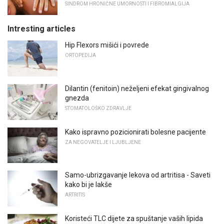
SINDROM HRONIČNE UMORNOSTI I FIBROMIALGIJA
Intresting articles
Hip Flexors mišići i povrede
ORTOPEDIJA
Dilantin (fenitoin) neželjeni efekat gingivalnog
gnezda
STOMATOLOŠKO ZDRAVLJE
Kako ispravno pozicionirati bolesne pacijente
ZA NEGOVATELJE I LJUBLJENE
Samo-ubrizgavanje lekova od artritisa - Saveti
kako bi je lakše
ARTRITIS
Koristeći TLC dijete za spuštanje vaših lipida