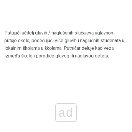
Putujući učitelj gluvih / naglušenih slučajeva uglavnom
putuje okolo, posećujući više gluvih i naglušnih studenata u
lokalnim školama u školama. Putniĉar deluje kao veza
između škole i porodice gluvog ili nagluvog deteta.
ad