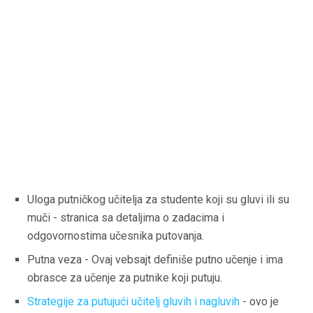
Uloga putničkog učitelja za studente koji su gluvi ili su
muči - stranica sa detaljima o zadacima i
odgovornostima učesnika putovanja.
Putna veza - Ovaj vebsajt definiše putno učenje i ima
obrasce za učenje za putnike koji putuju.
Strategije za putujući učitelj gluvih i nagluvih
- ovo je