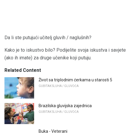
Da li ste putujući učitelj gluvih / naglušnih?
Kako je to iskustvo bilo? Podijelite svoja iskustva i savjete
(ako ih imate) za druge učenike koji putuju.
Related Content
Život sa triplodnim ćerkama u starosti 5
GUBITAK SLUHA / GLUVOĆA
Brazilska gluvijska zajednica
GUBITAK SLUHA / GLUVOĆA
Buka - Veterani