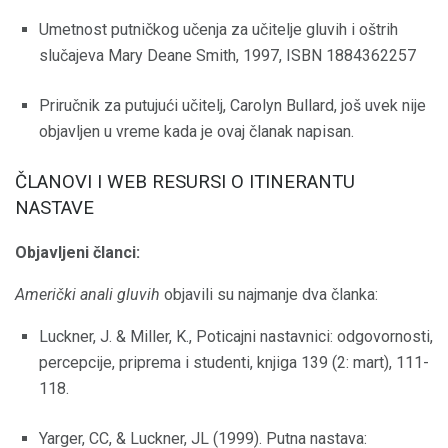
Umetnost putničkog učenja za učitelje gluvih i oštrih
slučajeva Mary Deane Smith, 1997, ISBN 1884362257
Priručnik za putujući učitelj, Carolyn Bullard, još uvek nije
objavljen u vreme kada je ovaj članak napisan.
ČLANOVI I WEB RESURSI O ITINERANTU
NASTAVE
Objavljeni članci:
Američki anali gluvih
objavili su najmanje dva članka:
Luckner, J. & Miller, K., Poticajni nastavnici: odgovornosti,
percepcije, priprema i studenti, knjiga 139 (2: mart), 111-
118.
Yarger, CC, & Luckner, JL (1999). Putna nastava: