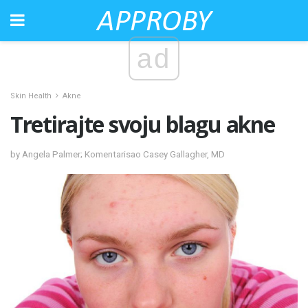
ad
Skin Health
Akne
Tretirajte svoju blagu akne
by Angela Palmer; Komentarisao Casey Gallagher, MD