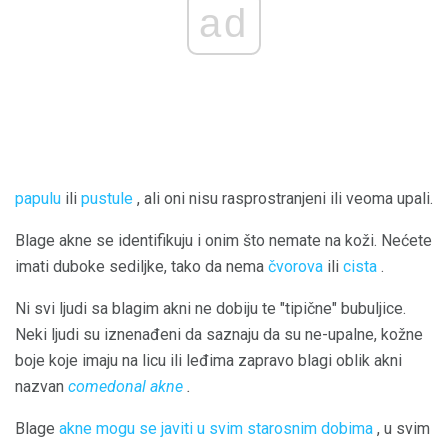
ad
papulu
ili
pustule
, ali oni nisu rasprostranjeni ili veoma upali.
Blage akne se identifikuju i onim što nemate na koži. Nećete
imati duboke sediljke, tako da nema
čvorova
ili
cista
.
Ni svi ljudi sa blagim akni ne dobiju te "tipične" bubuljice.
Neki ljudi su iznenađeni da saznaju da su ne-upalne, kožne
boje koje imaju na licu ili leđima zapravo blagi oblik akni
nazvan
comedonal akne
.
Blage
akne mogu se javiti u svim starosnim dobima
, u svim