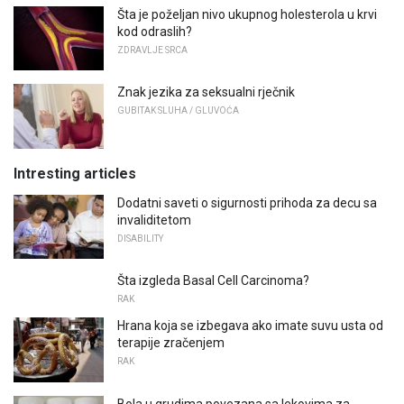
Šta je poželjan nivo ukupnog holesterola u krvi
kod odraslih?
ZDRAVLJE SRCA
Znak jezika za seksualni rječnik
GUBITAK SLUHA / GLUVOĆA
Intresting articles
Dodatni saveti o sigurnosti prihoda za decu sa
invaliditetom
DISABILITY
Šta izgleda Basal Cell Carcinoma?
RAK
Hrana koja se izbegava ako imate suvu usta od
terapije zračenjem
RAK