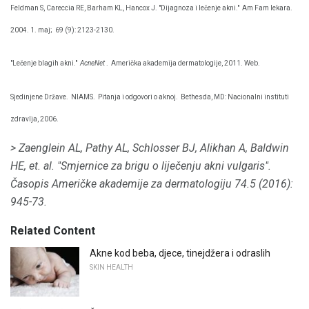
Feldman S, Careccia RE, Barham KL, Hancox J. "Dijagnoza i lečenje akni."
Am Fam lekara.
2004. 1. maj;
69 (9): 2123-2130.
"Lečenje blagih akni."
AcneNet
.
Američka akademija dermatologije, 2011. Web.
Sjedinjene Države.
NIAMS.
Pitanja i odgovori o aknoj.
Bethesda, MD: Nacionalni instituti
zdravlja, 2006.
> Zaenglein AL, Pathy AL, Schlosser BJ, Alikhan A, Baldwin
HE, et.
al.
"Smjernice za brigu o liječenju akni vulgaris".
Časopis Američke akademije za dermatologiju
74.5 (2016):
945-73.
Related Content
Akne kod beba, djece, tinejdžera i odraslih
SKIN HEALTH