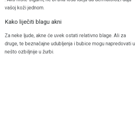
vašoj koži jednom.
Kako liječiti blagu akni
Za neke ljude, akne će uvek ostati relativno blage. Ali za
druge, te beznačajne udubljenja i bubice mogu napredovati u
nešto ozbiljnije u žurbi.