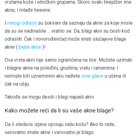
vrstama kože i etničkim grupama. Skoro svaki tinejdžer ima
akne; i mlađe tweene.
I
mnogi odrasli
su šokirani da saznaju da akne za koje misle
da su se nadmašile ... vratilo se. Da, blagi akni su česti kod
odraslih. Čak i novorođenčad može imati slučajeve blage
akne (
bebe akne
)!
Ova vrsta akni nije samo ograničena na lice. Možete uzimati
i blagne akne na poleđini, grudima, vratu i ramenima. I
nemojte biti uznemireni ako nađete
crne glave
u ušima ili
čak na ušiju.
Takođe se mogu desiti i blagi napadi akni.
Kako možete reći da li su vaše akne blage?
Da li sledeće izjave opisuju vašu kožu? Ako to rade,
verovatno imate akne i verovatno je blago.