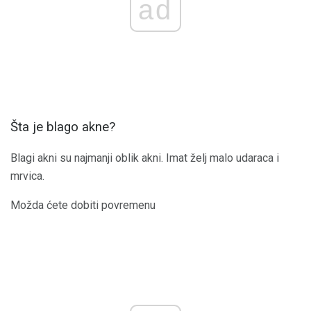
ad
Šta je blago akne?
Blagi akni su najmanji oblik akni. Imat želj malo udaraca i
mrvica.
Možda ćete dobiti povremenu