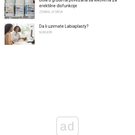
Bola u grudima povezana sa lekovima za
erektilne disfunkcije
ZDRAVLJE SRCA
Da li uzimate Labiaplasty?
SURGERY
ad