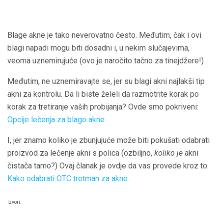
Blage akne je tako neverovatno često. Međutim, čak i ovi
blagi napadi mogu biti dosadni i, u nekim slučajevima,
veoma uznemirujuće (ovo je naročito tačno za tinejdžere!)
Međutim, ne uznemiravajte se, jer su blagi akni najlakši tip
akni za kontrolu. Da li biste želeli da razmotrite korak po
korak za tretiranje vaših probijanja? Ovde smo pokriveni:
Opcije lečenja za blago akne
.
I, jer znamo koliko je zbunjujuće može biti pokušati odabrati
proizvod za lečenje akni s polica (ozbiljno,
koliko je
akni
čistača tamo?) Ovaj članak je ovdje da vas provede kroz to:
Kako odabrati OTC tretman za akne
.
Izvori: