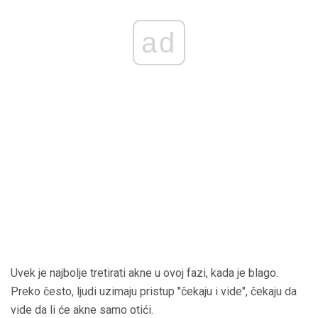
ad
Uvek je najbolje tretirati akne u ovoj fazi, kada je blago.
Preko često, ljudi uzimaju pristup "čekaju i vide", čekaju da
vide da li će akne samo otići.