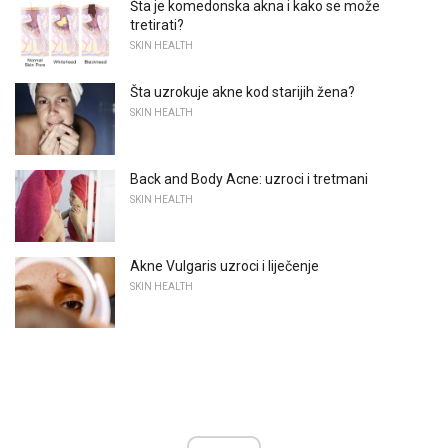
Šta je komedonska akna i kako se može
tretirati?
SKIN HEALTH
Šta uzrokuje akne kod starijih žena?
SKIN HEALTH
Back and Body Acne: uzroci i tretmani
SKIN HEALTH
Akne Vulgaris uzroci i liječenje
SKIN HEALTH