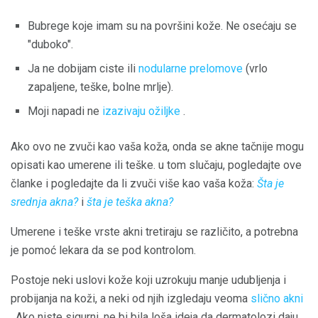
Bubrege koje imam su na površini kože. Ne osećaju se
"duboko".
Ja ne dobijam ciste ili
nodularne prelomove
(vrlo
zapaljene, teške, bolne mrlje).
Moji napadi ne
izazivaju ožiljke
.
Ako ovo ne zvuči kao vaša koža, onda se akne tačnije mogu
opisati kao umerene ili teške. u tom slučaju, pogledajte ove
članke i pogledajte da li zvuči više kao vaša koža:
Šta je
srednja akna?
i
šta je teška akna?
Umerene i teške vrste akni tretiraju se različito, a potrebna
je pomoć lekara da se pod kontrolom.
Postoje neki uslovi kože koji uzrokuju manje udubljenja i
probijanja na koži, a neki od njih izgledaju veoma
slično akni
. Ako niste sigurni, ne bi bila loša ideja da dermatolozi daju