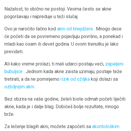
Nažalost, to obično ne postoji. Veoma često se akne
pogoršavaju i napreduje u teži slučaj.
Ovo je naročito tačno kod
akni od tinejdžera
. Mnogo dece
će početi da se povremeno pojavljuju površno, a ponekad i
mladi kao osam ili devet godina. U ovom trenutku je lako
prevideti.
Ali kako vreme prolazi, ti mali udarci postaju veći,
zapaljeni
bubuljice
. Jednom kada akne zaista uzimaju, postaje teže
tretirati, a da ne pominjemo
rizik od ožiljka
koji dolazi sa
ozbiljnijim akni
.
Bez obzira na vaše godine, želeli biste odmah početi liječiti
akne, kada je i dalje blag. Dobićeš bolje rezultate, mnogo
brže.
Za lečenje blagih akni, možete započeti sa
akontološkim