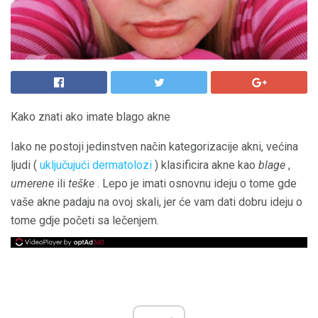
Kako znati ako imate blago akne
Iako ne postoji jedinstven način kategorizacije akni, većina
ljudi (
uključujući dermatolozi
) klasificira akne kao
blage
,
umerene
ili
teške
. Lepo je imati osnovnu ideju o tome gde
vaše akne padaju na ovoj skali, jer će vam dati dobru ideju o
tome gdje početi sa lečenjem.