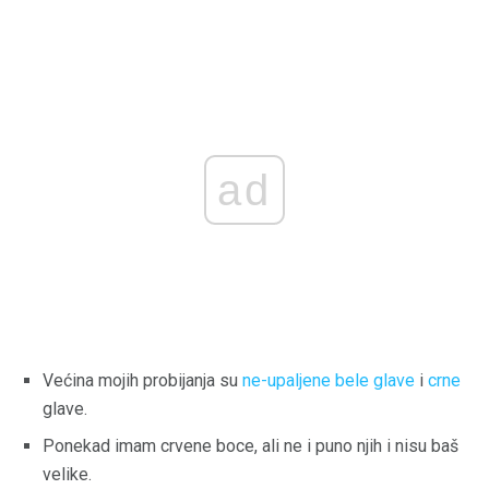
ad
Većina mojih probijanja su
ne-upaljene bele glave
i
crne
glave.
Ponekad imam crvene boce, ali ne i puno njih i nisu baš
velike.