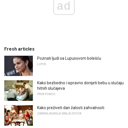
ad
Fresh articles
Poznati ljudi sa Lupusovom bolešću
LUPUS
Kako bezbedno i ispravno donijeti bebu u slučaju
hitnih slučajeva
PRVA POMOĆ
Kako preživeti dan žalosti zahvalnosti
ZABRINJAVANJE KRAJA ŽIVOTA