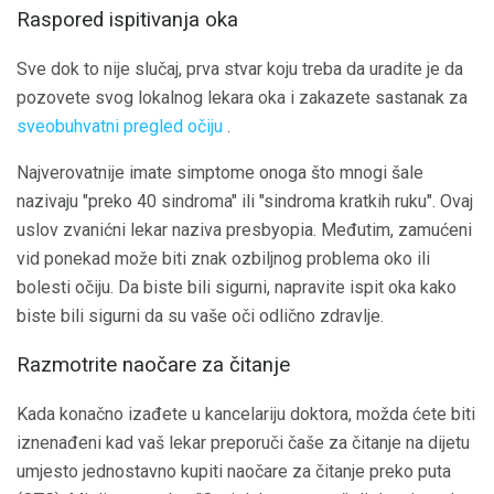
Raspored ispitivanja oka
Sve dok to nije slučaj, prva stvar koju treba da uradite je da
pozovete svog lokalnog lekara oka i zakazete sastanak za
sveobuhvatni pregled očiju
.
Najverovatnije imate simptome onoga što mnogi šale
nazivaju "preko 40 sindroma" ili "sindroma kratkih ruku". Ovaj
uslov zvanićni lekar naziva presbyopia. Međutim, zamućeni
vid ponekad može biti znak ozbiljnog problema oko ili
bolesti očiju. Da biste bili sigurni, napravite ispit oka kako
biste bili sigurni da su vaše oči odlično zdravlje.
Razmotrite naočare za čitanje
Kada konačno izađete u kancelariju doktora, možda ćete biti
iznenađeni kad vaš lekar preporuči čaše za čitanje na dijetu
umjesto jednostavno kupiti naočare za čitanje preko puta