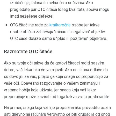
izobličenja, talasa ili mehurića u sočivima. Ako
pregledate par OTC čitača lošeg kvaliteta, sočiva mogu
imati neželjene defekte.
OTC čitači ne rade za
kratkoročne
osobe jer takve
osobe obično zahtevaju "minus ili negativan" objektiv.
OTC čaše dolaze samo u "plus ili pozitivne" objektive.
Razmotrite OTC čitače
Ako su tvoje oči takve da će gotovi čitaoci raditi sasvim
dobro, vaš lekar oka će vam javiti. Ako on ili ona odluče da
su dovoljni za vas, pitajte ga koja snaga se preporučuje za
vaše oči. Obavezno razgovarajte o vašem zanimanju i
vrstama hobija koje uživate, jer snaga koju vaš lekar
preporučuje može zavisiti od toga kakvu vrstu posla radite.
Na primer, snagu koja vam je propisana ako provodite osam
sati dnevno na računaru verovatno će biti drugačija od onog