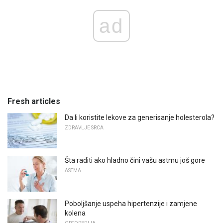
ad
Fresh articles
Da li koristite lekove za generisanje holesterola?
ZDRAVLJE SRCA
Šta raditi ako hladno čini vašu astmu još gore
ASTMA
Poboljšanje uspeha hipertenzije i zamjene
kolena