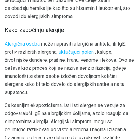
uključujući i mastocite i bazofile. Ove ćelije zatim
oslobađaju hemikalije kao što su histamin i leukotrieni, što
dovodi do alergijskih simptoma.
Kako započinju alergije
Alergična osoba
može napraviti alergična antitela, ili IgE,
protiv različitih alergena,
uključujući polen
, kalupe,
životinjske dandere, prašine, hranu, venome i lekove. Ovo se
dešava kroz proces koji se naziva senzibilizacija, gde je
imunološki sistem osobe izložen dovoljnom količini
alergena kako bi telo dovelo do alergijskih antitela na tu
supstancu.
Sa kasnijim ekspozicijama, isti isti alergen se vezuje za
odgovarajući IgE na alergijskim ćelijama, a telo reaguje sa
simptomima alergija. Alergijski simptomi mogu se
delimično razlikovati od vrste alergena i načina izlaganja
(izlaganje polena u vazduhu može uzrokovati različite