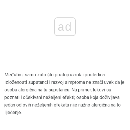
ad
Međutim, samo zato što postoji uzrok i posledica
izloženosti supstanci i razvoj simptoma ne znači uvek da je
osoba alergična na tu supstancu. Na primer, lekovi su
poznati i očekivani neželjeni efekti; osoba koja doživljava
jedan od ovih neželjenih efekata nije nužno alergična na to
liječenje.