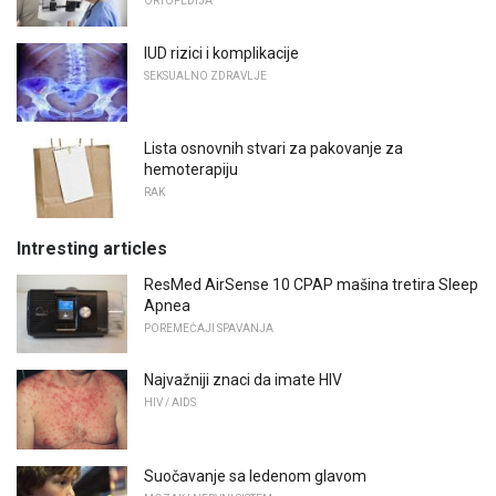
ORTOPEDIJA
IUD rizici i komplikacije
SEKSUALNO ZDRAVLJE
Lista osnovnih stvari za pakovanje za
hemoterapiju
RAK
Intresting articles
ResMed AirSense 10 CPAP mašina tretira Sleep
Apnea
POREMEĆAJI SPAVANJA
Najvažniji znaci da imate HIV
HIV / AIDS
Suočavanje sa ledenom glavom