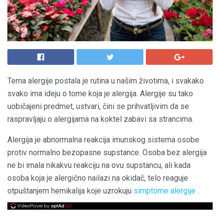
Tema alergije postala je rutina u našim životima, i svakako
svako ima ideju o tome koja je alergija. Alergije su tako
uobičajeni predmet, ustvari, čini se prihvatljivim da se
raspravljaju o alergijama na koktel zabavi sa strancima.
Alergija je abnormalna reakcija imunskog sistema osobe
protiv normalno bezopasne supstance. Osoba bez alergija
ne bi imala nikakvu reakciju na ovu supstancu, ali kada
osoba koja je alergično nailazi na okidač, telo reaguje
otpuštanjem hemikalija koje uzrokuju
simptome alergije
.