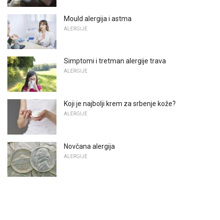
Mould alergija i astma
ALERGIJE
Simptomi i tretman alergije trava
ALERGIJE
Koji je najbolji krem ​​za srbenje kože?
ALERGIJE
Novčana alergija
ALERGIJE