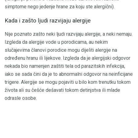
simptome nego jedenje hrane za koju ste alergični).
Kada i zašto ljudi razvijaju alergije
Nije poznato zašto neki ljudi razvijaju alergije, a neki nemaju.
Izgleda da alergije vode u porodicama, au nekim
slučajevima članovi porodice mogu dijeliti alergije na
određenu hranu ili lijekove. Izgleda da je alergijski odgovor
nekada bio namenjen zaštiti tela od parazitskih infekcija,
iako se sada čini da je to abnormalni odgovor na neinficijane
trigere. Alergije se mogu pojaviti u bilo kom trenutku tokom
života ali su češće dešavati tokom detinjstva ili mlade
odrasle osobe.